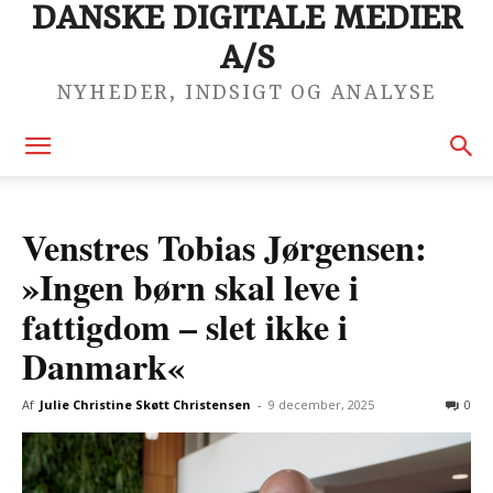
DANSKE DIGITALE MEDIER
A/S
NYHEDER, INDSIGT OG ANALYSE
Venstres Tobias Jørgensen:
»Ingen børn skal leve i
fattigdom – slet ikke i
Danmark«
Af
Julie Christine Skøtt Christensen
-
9 december, 2025
0