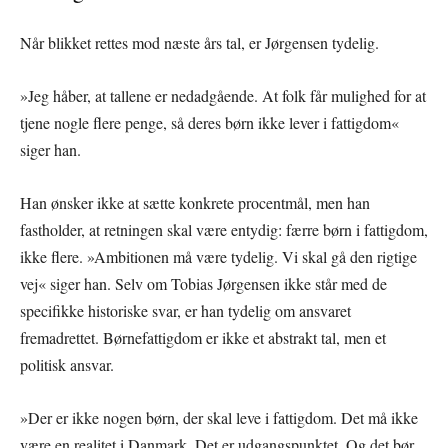
Når blikket rettes mod næste års tal, er Jørgensen tydelig.
»Jeg håber, at tallene er nedadgående. At folk får mulighed for at
tjene nogle flere penge, så deres børn ikke lever i fattigdom«
siger han.
Han ønsker ikke at sætte konkrete procentmål, men han
fastholder, at retningen skal være entydig: færre børn i fattigdom,
ikke flere. »Ambitionen må være tydelig. Vi skal gå den rigtige
vej« siger han. Selv om Tobias Jørgensen ikke står med de
specifikke historiske svar, er han tydelig om ansvaret
fremadrettet. Børnefattigdom er ikke et abstrakt tal, men et
politisk ansvar.
»Der er ikke nogen børn, der skal leve i fattigdom. Det må ikke
være en realitet i Danmark. Det er udgangspunktet. Og det bør