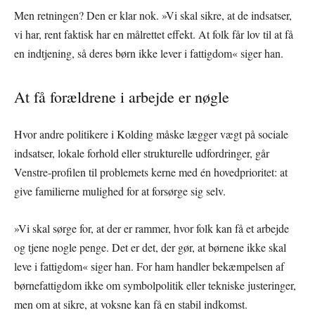
Men retningen? Den er klar nok. »Vi skal sikre, at de indsatser,
vi har, rent faktisk har en målrettet effekt. At folk får lov til at få
en indtjening, så deres børn ikke lever i fattigdom« siger han.
At få forældrene i arbejde er nøgle
Hvor andre politikere i Kolding måske lægger vægt på sociale
indsatser, lokale forhold eller strukturelle udfordringer, går
Venstre-profilen til problemets kerne med én hovedprioritet: at
give familierne mulighed for at forsørge sig selv.
»Vi skal sørge for, at der er rammer, hvor folk kan få et arbejde
og tjene nogle penge. Det er det, der gør, at børnene ikke skal
leve i fattigdom« siger han. For ham handler bekæmpelsen af
børnefattigdom ikke om symbolpolitik eller tekniske justeringer,
men om at sikre, at voksne kan få en stabil indkomst.