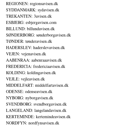
REGIONEN: regionsavisen.dk
SYDDANMARK: sydavisen.dk
TREKANTEN: 3avisen.dk
ESBJERG: esbjergavisen.com
BILLUND: billundavisen.dk
SØNDERBORG: sønderborgavisen.dk
TØNDER: tønderavisen.dk
HADERSLEV: haderslevavisen.dk
VEJEN: vejenavisen.dk
AABENRAA: aabenraaavisen.dk
FREDERICIA: fredericiaavisen.dk
KOLDING: koldingavisen.dk
VEJLE: vejleavisen.dk
MIDDELFART: middelfartavisen.dk
ODENSE: odenseavisen.dk
NYBORG: nyborgavisen.dk
SVENDBORG: svendborgavisen.dk
LANGELAND: langelandavisen.dk
KERTEMINDE: kertemindeavisen.dk
NORDFYN: nordfynsavisen.dk