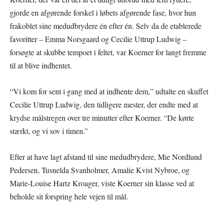
gjorde en afgørende forskel i løbets afgørende fase, hvor hun
frakoblet sine medudbrydere én efter én. Selv da de etablerede
favoritter – Emma Norsgaard og Cecilie Uttrup Ludwig –
forsøgte at skubbe tempoet i feltet, var Koerner for langt fremme
til at blive indhentet.
“Vi kom for sent i gang med at indhente dem,” udtalte en skuffet
Cecilie Uttrup Ludwig, den tidligere mester, der endte med at
krydse målstregen over tre minutter efter Koerner. “De kørte
stærkt, og vi sov i timen.”
Efter at have lagt afstand til sine medudbrydere, Mie Nordlund
Pedersen, Tusnelda Svanholmer, Amalie Kvist Nybroe, og
Marie-Louise Hartz Kroager, viste Koerner sin klasse ved at
beholde sit forspring hele vejen til mål.