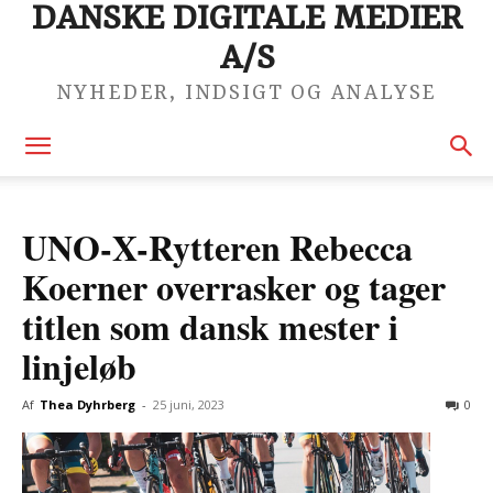
DANSKE DIGITALE MEDIER
A/S
NYHEDER, INDSIGT OG ANALYSE
UNO-X-Rytteren Rebecca
Koerner overrasker og tager
titlen som dansk mester i
linjeløb
Af
Thea Dyhrberg
-
25 juni, 2023
0