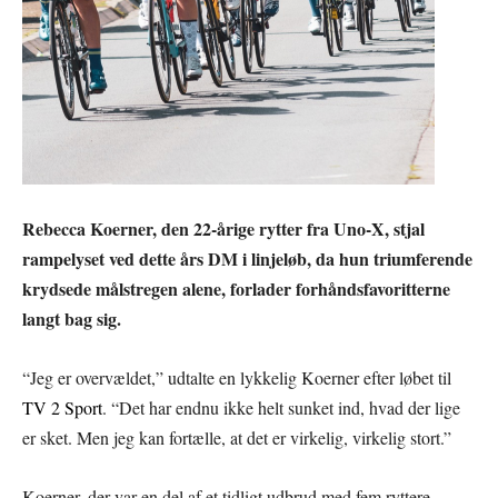
Rebecca Koerner, den 22-årige rytter fra Uno-X, stjal
rampelyset ved dette års DM i linjeløb, da hun triumferende
krydsede målstregen alene, forlader forhåndsfavoritterne
langt bag sig.
“Jeg er overvældet,” udtalte en lykkelig Koerner efter løbet til
TV 2 Sport
. “Det har endnu ikke helt sunket ind, hvad der lige
er sket. Men jeg kan fortælle, at det er virkelig, virkelig stort.”
Koerner, der var en del af et tidligt udbrud med fem ryttere,