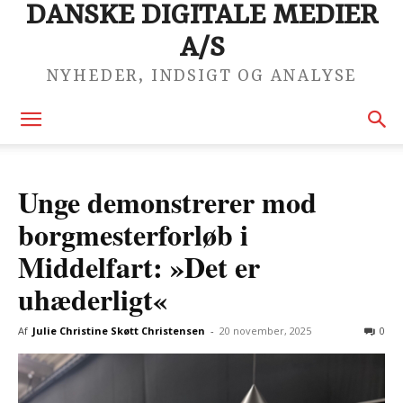
DANSKE DIGITALE MEDIER
A/S
NYHEDER, INDSIGT OG ANALYSE
Unge demonstrerer mod
borgmesterforløb i
Middelfart: »Det er
uhæderligt«
Af
Julie Christine Skøtt Christensen
-
20 november, 2025
0