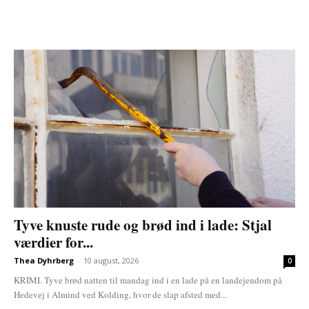
Tyve knuste rude og brød ind i lade: Stjal
værdier for...
Thea Dyhrberg
-
10 august, 2026
0
KRIMI. Tyve brød natten til mandag ind i en lade på en landejendom på
Hedevej i Almind ved Kolding, hvor de slap afsted med...