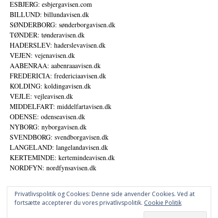
ESBJERG: esbjergavisen.com
BILLUND: billundavisen.dk
SØNDERBORG: sønderborgavisen.dk
TØNDER: tønderavisen.dk
HADERSLEV: haderslevavisen.dk
VEJEN: vejenavisen.dk
AABENRAA: aabenraaavisen.dk
FREDERICIA: fredericiaavisen.dk
KOLDING: koldingavisen.dk
VEJLE: vejleavisen.dk
MIDDELFART: middelfartavisen.dk
ODENSE: odenseavisen.dk
NYBORG: nyborgavisen.dk
SVENDBORG: svendborgavisen.dk
LANGELAND: langelandavisen.dk
KERTEMINDE: kertemindeavisen.dk
NORDFYN: nordfynsavisen.dk
Privatlivspolitik og Cookies: Denne side anvender Cookies. Ved at
fortsætte accepterer du vores privatlivspolitik.
Cookie Politik
Annoncer
Datapolitik