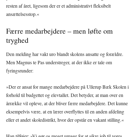
resten af året, ligesom der er et administrativt fleksibelt
ansættelsesstop.«
Færre medarbejdere – men løfte om
tryghed
Den melding har vakt uro blandt skolens ansatte og forældre.
Men Magnus te Pas understreger, at der ikke er tale om
fyringsrunder:
»Der er ansat for mange medarbejdere på Ullerup Bæk Skolen i
forhold til budgettet og elevtallet. Det betyder, at man over en
årrække vil opleve, at der bliver færre medarbejdere. Det kunne
eksempelvis være, at en lærer overflyttes til en anden afdeling
eller et andet skoledistrikt, hvor der opstår en vakant stilling.«
Han tilføjer: »Vi gør os meget umage for at sikre job til vores