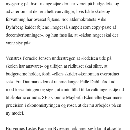
nysgerrig på, hvor mange øjne der har været på budgettet«, og
advarer om, at det er »helt vanvittigt«, hvis både skole og
forvaltning har overset fejlene. Socialdemokratiets Vibe
Dyhrberg kalder fejlene »noget så simpelt som copy-paste af
decemberlønninger«, og hun fastslår, at »sådan noget skal der
være styr på«.
Venstres Pernelle Jensen understreger, at »ledelsen ude på
skolen har ansvaret« og tilføjer, at rådhuset skal sikre, at
budgetterne holder, fordi »ellers skrider økonomien overordnet
set«. Fra Danmarksdemokraterne langer Palle Dahl hårdt ud
mod forvaltningen og siger, at »min tillid til forvaltningens øje ud
til skolerne er nul«. SF’s Connie Maybrith Eden efterlyser mere
præcision i økonomistyringen og roser, at der nu arbejdes på en
ny model.
Borgernes Listes Karsten Byrgesen erklærer sig klar til at sætte