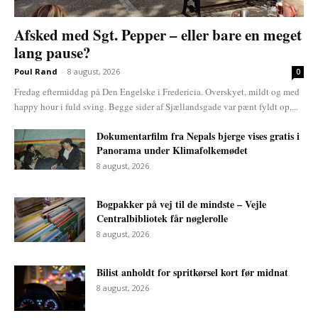
Afsked med Sgt. Pepper – eller bare en meget
lang pause?
Poul Rand
-
8 august, 2026
0
Fredag eftermiddag på Den Engelske i Fredericia. Overskyet, mildt og med
happy hour i fuld sving. Begge sider af Sjællandsgade var pænt fyldt op,...
Dokumentarfilm fra Nepals bjerge vises gratis i
Panorama under Klimafolkemødet
8 august, 2026
Bogpakker på vej til de mindste – Vejle
Centralbibliotek får nøglerolle
8 august, 2026
Bilist anholdt for spritkørsel kort før midnat
8 august, 2026