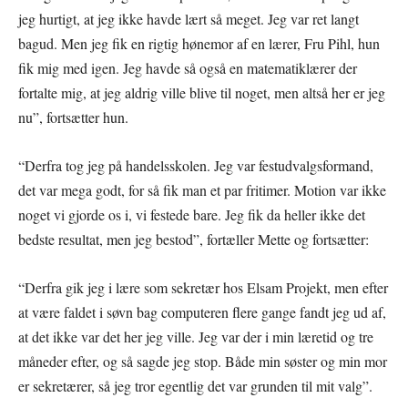
jeg hurtigt, at jeg ikke havde lært så meget. Jeg var ret langt
bagud. Men jeg fik en rigtig hønemor af en lærer, Fru Pihl, hun
fik mig med igen. Jeg havde så også en matematiklærer der
fortalte mig, at jeg aldrig ville blive til noget, men altså her er jeg
nu”, fortsætter hun.
“Derfra tog jeg på handelsskolen. Jeg var festudvalgsformand,
det var mega godt, for så fik man et par fritimer. Motion var ikke
noget vi gjorde os i, vi festede bare. Jeg fik da heller ikke det
bedste resultat, men jeg bestod”, fortæller Mette og fortsætter:
“Derfra gik jeg i lære som sekretær hos Elsam Projekt, men efter
at være faldet i søvn bag computeren flere gange fandt jeg ud af,
at det ikke var det her jeg ville. Jeg var der i min læretid og tre
måneder efter, og så sagde jeg stop. Både min søster og min mor
er sekretærer, så jeg tror egentlig det var grunden til mit valg”.