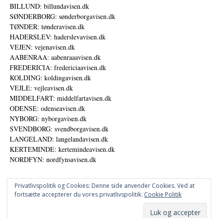
BILLUND: billundavisen.dk
SØNDERBORG: sønderborgavisen.dk
TØNDER: tønderavisen.dk
HADERSLEV: haderslevavisen.dk
VEJEN: vejenavisen.dk
AABENRAA: aabenraaavisen.dk
FREDERICIA: fredericiaavisen.dk
KOLDING: koldingavisen.dk
VEJLE: vejleavisen.dk
MIDDELFART: middelfartavisen.dk
ODENSE: odenseavisen.dk
NYBORG: nyborgavisen.dk
SVENDBORG: svendborgavisen.dk
LANGELAND: langelandavisen.dk
KERTEMINDE: kertemindeavisen.dk
NORDFYN: nordfynsavisen.dk
Privatlivspolitik og Cookies: Denne side anvender Cookies. Ved at
fortsætte accepterer du vores privatlivspolitik.
Cookie Politik
Annoncer
Datapolitik