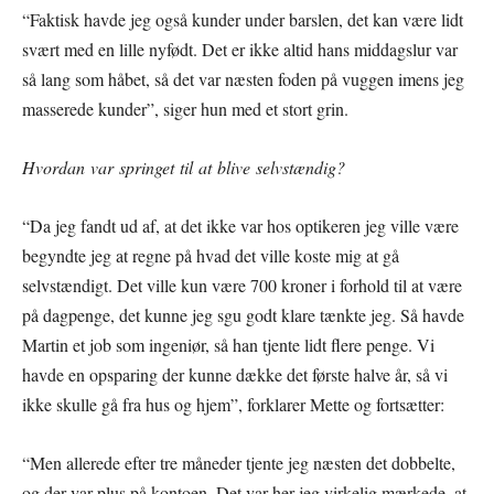
“Faktisk havde jeg også kunder under barslen, det kan være lidt
svært med en lille nyfødt. Det er ikke altid hans middagslur var
så lang som håbet, så det var næsten foden på vuggen imens jeg
masserede kunder”, siger hun med et stort grin.
Hvordan var springet til at blive selvstændig?
“Da jeg fandt ud af, at det ikke var hos optikeren jeg ville være
begyndte jeg at regne på hvad det ville koste mig at gå
selvstændigt. Det ville kun være 700 kroner i forhold til at være
på dagpenge, det kunne jeg sgu godt klare tænkte jeg. Så havde
Martin et job som ingeniør, så han tjente lidt flere penge. Vi
havde en opsparing der kunne dække det første halve år, så vi
ikke skulle gå fra hus og hjem”, forklarer Mette og fortsætter:
“Men allerede efter tre måneder tjente jeg næsten det dobbelte,
og der var plus på kontoen. Det var her jeg virkelig mærkede, at