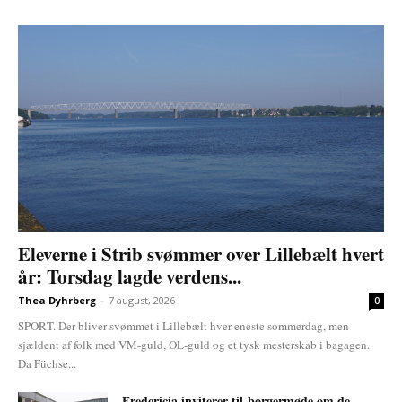
Eleverne i Strib svømmer over Lillebælt hvert
år: Torsdag lagde verdens...
Thea Dyhrberg
-
7 august, 2026
0
SPORT. Der bliver svømmet i Lillebælt hver eneste sommerdag, men
sjældent af folk med VM-guld, OL-guld og et tysk mesterskab i bagagen.
Da Füchse...
Fredericia inviterer til borgermøde om de