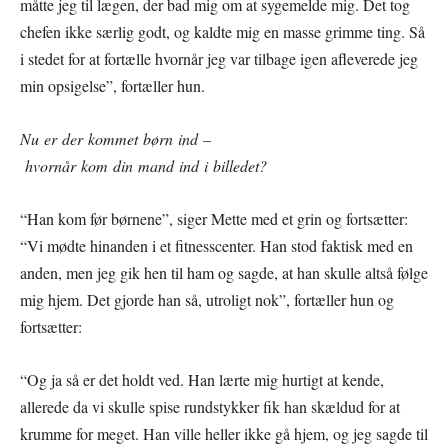
måtte jeg til lægen, der bad mig om at sygemelde mig. Det tog
chefen ikke særlig godt, og kaldte mig en masse grimme ting. Så
i stedet for at fortælle hvornår jeg var tilbage igen afleverede jeg
min opsigelse”, fortæller hun.
Nu er der kommet børn ind –
hvornår kom din mand ind i billedet?
“Han kom før børnene”, siger Mette med et grin og fortsætter:
“Vi mødte hinanden i et fitnesscenter. Han stod faktisk med en
anden, men jeg gik hen til ham og sagde, at han skulle altså følge
mig hjem. Det gjorde han så, utroligt nok”, fortæller hun og
fortsætter:
“Og ja så er det holdt ved. Han lærte mig hurtigt at kende,
allerede da vi skulle spise rundstykker fik han skældud for at
krumme for meget. Han ville heller ikke gå hjem, og jeg sagde til