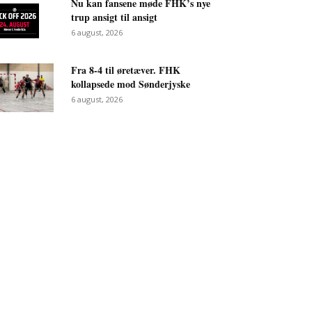
Nu kan fansene møde FHK’s nye
trup ansigt til ansigt
6 august, 2026
Fra 8-4 til øretæver. FHK
kollapsede mod Sønderjyske
6 august, 2026