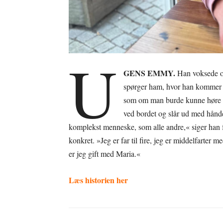
U
GENS EMMY.
Han voksede op
spørger ham, hvor han kommer f
som om man burde kunne høre de
ved bordet og slår ud med hånden
komplekst menneske, som alle andre,« siger han før
konkret. »Jeg er far til fire, jeg er middelfarter
er jeg gift med Maria.«
Læs historien her