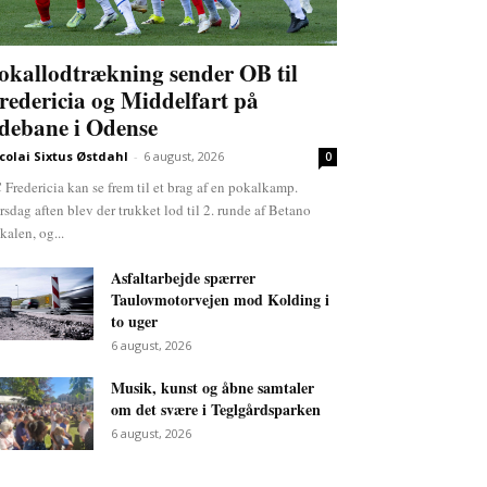
okallodtrækning sender OB til
redericia og Middelfart på
debane i Odense
colai Sixtus Østdahl
-
6 august, 2026
0
 Fredericia kan se frem til et brag af en pokalkamp.
rsdag aften blev der trukket lod til 2. runde af Betano
kalen, og...
Asfaltarbejde spærrer
Taulovmotorvejen mod Kolding i
to uger
6 august, 2026
Musik, kunst og åbne samtaler
om det svære i Teglgårdsparken
6 august, 2026