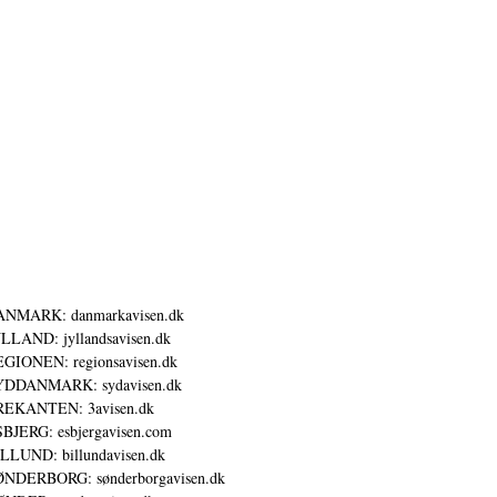
ANMARK: danmarkavisen.dk
LLAND: jyllandsavisen.dk
GIONEN: regionsavisen.dk
YDDANMARK: sydavisen.dk
REKANTEN: 3avisen.dk
BJERG: esbjergavisen.com
LLUND: billundavisen.dk
NDERBORG: sønderborgavisen.dk