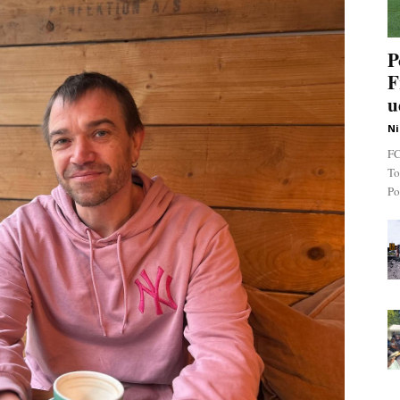
P
F
u
Ni
FC
To
Po