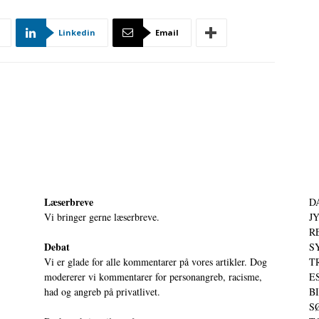
Linkedin
Email
Læserbreve
D
Vi bringer gerne læserbreve.
JY
RE
Debat
S
Vi er glade for alle kommentarer på vores artikler. Dog
T
modererer vi kommentarer for personangreb, racisme,
ES
had og angreb på privatlivet.
BI
SØ