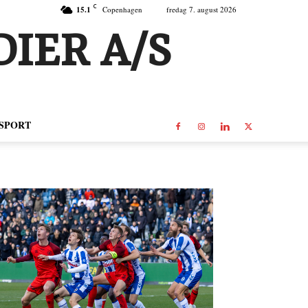
C
15.1
Copenhagen
fredag 7. august 2026
IER A/S
SPORT