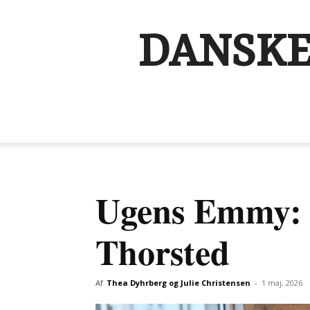
DANSKE
Ugens Emmy: 
Thorsted
Af
Thea Dyhrberg og Julie Christensen
-
1 maj, 2026