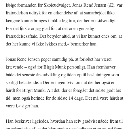
Ifølge formanden for Skoleudvalget, Jonas René Jensen (Æ), var
fratrædelsen udtryk for en erkendelse af, at samarbejdet ikke
længere kunne bringes i mål. »Jeg tror, det her er nødvendigt.
For det første er jeg glad for, at det er en gensidig
fratrædelsesaftale. Det betyder altid, at vi har kunnet enes om, at
det her kunne vi ikke lykkes med,« bemærker han.
Jonas René Jensen peger samtidig på, at forløbet har været
krævende – også for Birgit Munk personligt. Han fremhæver
både det seneste års udvikling og tiden op til beslutningen som
særligt belastende. »Der er ingen tvivl om, at det her også er
hårdt for Birgit Munk. Alt det, der er foregået det sidste godt års
tid, men også herinde for de sidste 14 dage. Det må være hårdt at
være i,« siger han.
Han beskriver ligeledes, hvordan han selv gradvist nåede frem til
en erkendelse af, at det blev stadig vanskeligere at se en vej frem