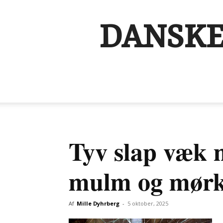
DANSKE
Tyv slap væk m
mulm og mør
Af
Mille Dyhrberg
-
5 oktober, 2025