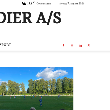
C
15.1
Copenhagen
fredag 7. august 2026
IER A/S
SPORT