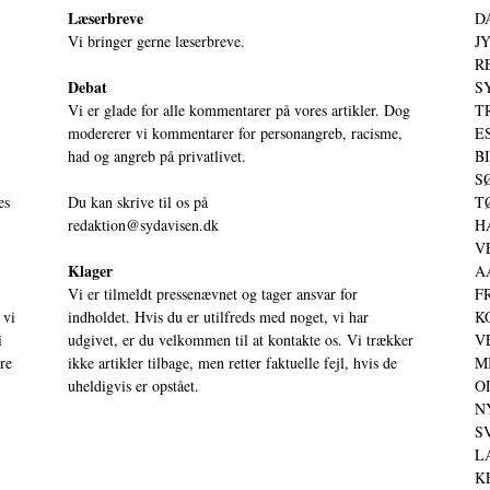
Læserbreve
D
Vi bringer gerne læserbreve.
JY
RE
Debat
S
Vi er glade for alle kommentarer på vores artikler. Dog
T
modererer vi kommentarer for personangreb, racisme,
ES
had og angreb på privatlivet.
BI
SØ
es
Du kan skrive til os på
TØ
redaktion@sydavisen.dk
HA
VE
Klager
AA
Vi er tilmeldt pressenævnet og tager ansvar for
FR
 vi
indholdet. Hvis du er utilfreds med noget, vi har
KO
i
udgivet, er du velkommen til at kontakte os. Vi trækker
VE
ere
ikke artikler tilbage, men retter faktuelle fejl, hvis de
MI
uheldigvis er opstået.
OD
NY
SV
LA
KE