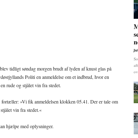
M
s
n
Ju
So
af
ia blev tidligt søndag morgen brudt af lyden af knust glas på
ov
døstjyllands Politi en anmeldelse om et indbrud, hvor en
 rude og stjålet vin fra stedet.
 fortæller: »Vi fik anmeldelsen klokken 05.41. Der er tale om
tjålet vin fra stedet.«
 kan hjælpe med oplysninger.