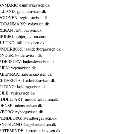
ANMARK: danmarkavisen.dk
LLAND: jyllandsavisen.dk
GIONEN: regionsavisen.dk
YDDANMARK: sydavisen.dk
REKANTEN: 3avisen.dk
BJERG: esbjergavisen.com
LLUND: billundavisen.dk
NDERBORG: sønderborgavisen.dk
NDER: tønderavisen.dk
DERSLEV: haderslevavisen.dk
JEN: vejenavisen.dk
BENRAA: aabenraaavisen.dk
EDERICIA: fredericiaavisen.dk
LDING: koldingavisen.dk
JLE: vejleavisen.dk
DDELFART: middelfartavisen.dk
ENSE: odenseavisen.dk
BORG: nyborgavisen.dk
ENDBORG: svendborgavisen.dk
NGELAND: langelandavisen.dk
RTEMINDE: kertemindeavisen.dk