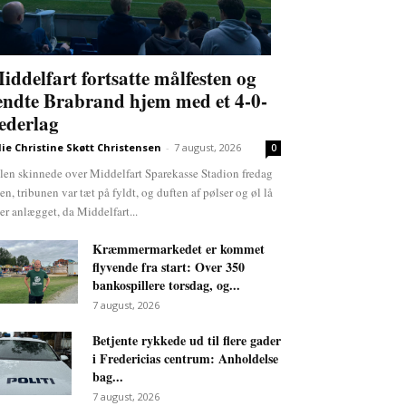
iddelfart fortsatte målfesten og
endte Brabrand hjem med et 4-0-
ederlag
lie Christine Skøtt Christensen
-
7 august, 2026
0
len skinnede over Middelfart Sparekasse Stadion fredag
ten, tribunen var tæt på fyldt, og duften af pølser og øl lå
er anlægget, da Middelfart...
Kræmmermarkedet er kommet
flyvende fra start: Over 350
bankospillere torsdag, og...
7 august, 2026
Betjente rykkede ud til flere gader
i Fredericias centrum: Anholdelse
bag...
7 august, 2026