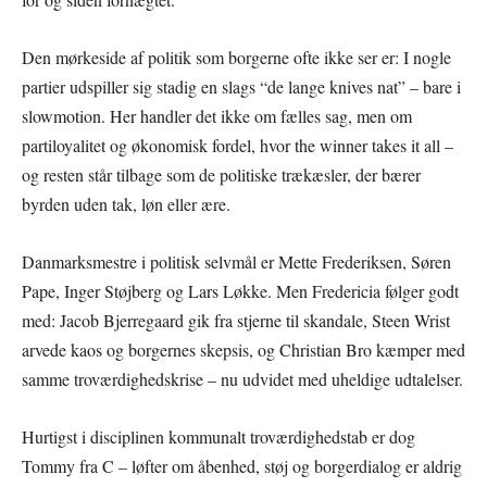
Den mørkeside af politik som borgerne ofte ikke ser er: I nogle
partier udspiller sig stadig en slags “de lange knives nat” – bare i
slowmotion. Her handler det ikke om fælles sag, men om
partiloyalitet og økonomisk fordel, hvor the winner takes it all –
og resten står tilbage som de politiske trækæsler, der bærer
byrden uden tak, løn eller ære.
Danmarksmestre i politisk selvmål er Mette Frederiksen, Søren
Pape, Inger Støjberg og Lars Løkke. Men Fredericia følger godt
med: Jacob Bjerregaard gik fra stjerne til skandale, Steen Wrist
arvede kaos og borgernes skepsis, og Christian Bro kæmper med
samme troværdighedskrise – nu udvidet med uheldige udtalelser.
Hurtigst i disciplinen kommunalt troværdighedstab er dog
Tommy fra C – løfter om åbenhed, støj og borgerdialog er aldrig