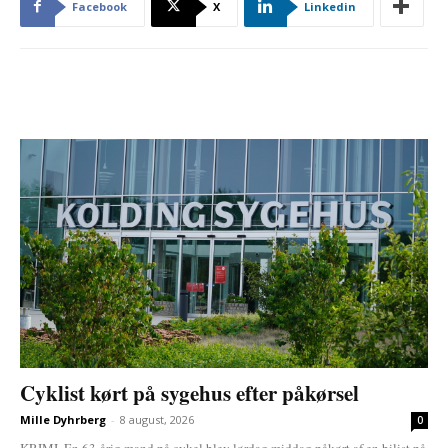
Facebook
X
Linkedin
Cyklist kørt på sygehus efter påkørsel
Mille Dyhrberg
-
8 august, 2026
0