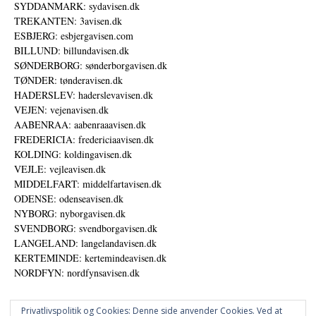
SYDDANMARK: sydavisen.dk
TREKANTEN: 3avisen.dk
ESBJERG: esbjergavisen.com
BILLUND: billundavisen.dk
SØNDERBORG: sønderborgavisen.dk
TØNDER: tønderavisen.dk
HADERSLEV: haderslevavisen.dk
VEJEN: vejenavisen.dk
AABENRAA: aabenraaavisen.dk
FREDERICIA: fredericiaavisen.dk
KOLDING: koldingavisen.dk
VEJLE: vejleavisen.dk
MIDDELFART: middelfartavisen.dk
ODENSE: odenseavisen.dk
NYBORG: nyborgavisen.dk
SVENDBORG: svendborgavisen.dk
LANGELAND: langelandavisen.dk
KERTEMINDE: kertemindeavisen.dk
NORDFYN: nordfynsavisen.dk
Privatlivspolitik og Cookies: Denne side anvender Cookies. Ved at