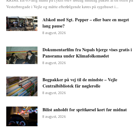
KRIMI. En 63-årig mand på cykel blev lørdag middag påkørt af en bilist på
Vesterbrogade i Vejle og måtte efterfølgende køres på sygehuset i...
Afsked med Sgt. Pepper – eller bare en meget
lang pause?
8 august, 2026
Dokumentarfilm fra Nepals bjerge vises gratis i
Panorama under Klimafolkemødet
8 august, 2026
Bogpakker på vej til de mindste – Vejle
Centralbibliotek får nøglerolle
8 august, 2026
Bilist anholdt for spritkørsel kort før midnat
8 august, 2026