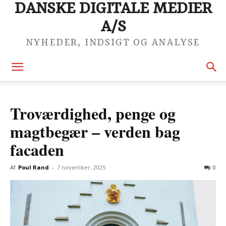
DANSKE DIGITALE MEDIER
A/S
NYHEDER, INDSIGT OG ANALYSE
Troværdighed, penge og
magtbegær – verden bag
facaden
Af
Poul Rand
-
7 november, 2025
0