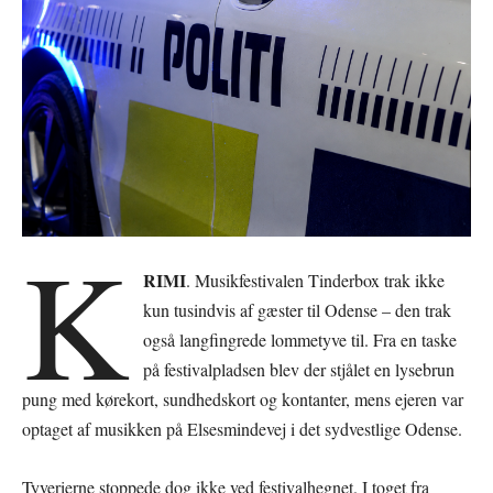
K
RIMI
. Musikfestivalen Tinderbox trak ikke
kun tusindvis af gæster til Odense – den trak
også langfingrede lommetyve til. Fra en taske
på festivalpladsen blev der stjålet en lysebrun
pung med kørekort, sundhedskort og kontanter, mens ejeren var
optaget af musikken på Elsesmindevej i det sydvestlige Odense.
Tyverierne stoppede dog ikke ved festivalhegnet. I toget fra