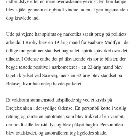
indbrudstyv efter en mere overraskende gevinst: En bordlampe
blev stjålet gennem et opbrudt vindue, uden at gerningsmanden
dog kravlede ind.
Ude på vejene har spiritus og narkotika sat sit præg på politiets
arbejde. I Broby blev en 19-årig mand fra Faaborg-Midtfyn i de
tidlige morgentimer standset bag rattet, spirituspåvirket over det
tilladte. I Odense endte det på tilsvarende vis for to bilister, der
begge testede positive i narkometeret – en 22-årig mand blev
taget i krydset ved Saxovej, mens en 32-årig blev standset på
Betavej, hvor han netop havde parkeret.
Et voldsomt sammenstød udspillede sig ved et kryds på
Drejebænken i det sydlige Odense. En personbil kørte i vestlig
retning og ramte en autotrailer, som blev trukket af en varebil,
der holdt stille for rødt lys og blev påkørt bagfra. Personbilen
blev totalskadet, og autotraileren tog ligeledes skade.