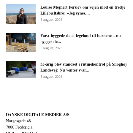
Louise Mejnert Ferslev om vejen mod en tredje
Lillebæltsbro: »Jeg synes,...
6 august, 2026
Først byggede de et legeland til børnene – nu
bygger de...
6 august, 2026
35-årig blev standset i rutinekontrol på Snoghøj
Landevej: Nu venter svar...
6 august, 2026
DANSKE DIGITALE MEDIER A/S
Norgesgade 48
7000 Fredericia