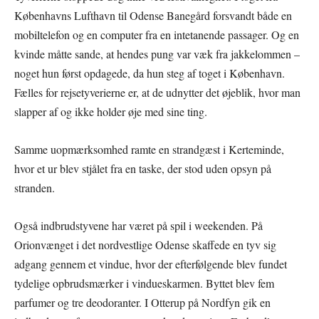
Københavns Lufthavn til Odense Banegård forsvandt både en
mobiltelefon og en computer fra en intetanende passager. Og en
kvinde måtte sande, at hendes pung var væk fra jakkelommen –
noget hun først opdagede, da hun steg af toget i København.
Fælles for rejsetyverierne er, at de udnytter det øjeblik, hvor man
slapper af og ikke holder øje med sine ting.
Samme uopmærksomhed ramte en strandgæst i Kerteminde,
hvor et ur blev stjålet fra en taske, der stod uden opsyn på
stranden.
Også indbrudstyvene har været på spil i weekenden. På
Orionvænget i det nordvestlige Odense skaffede en tyv sig
adgang gennem et vindue, hvor der efterfølgende blev fundet
tydelige opbrudsmærker i vindueskarmen. Byttet blev fem
parfumer og tre deodoranter. I Otterup på Nordfyn gik en