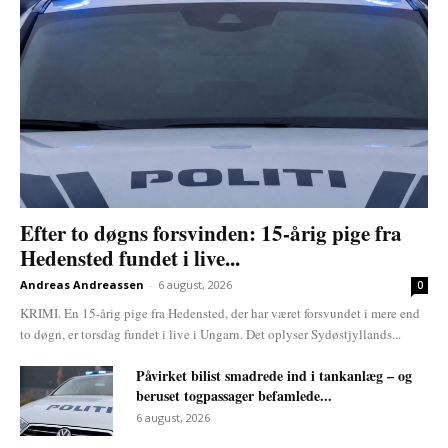
Efter to døgns forsvinden: 15-årig pige fra
Hedensted fundet i live...
Andreas Andreassen
-
6 august, 2026
0
KRIMI. En 15-årig pige fra Hedensted, der har været forsvundet i mere end
to døgn, er torsdag fundet i live i Ungarn. Det oplyser Sydøstjyllands...
Påvirket bilist smadrede ind i tankanlæg – og
beruset togpassager befamlede...
6 august, 2026