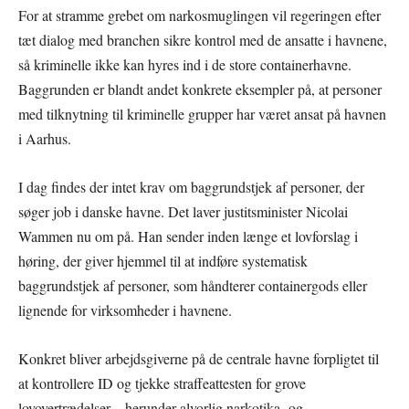
For at stramme grebet om narkosmuglingen vil regeringen efter
tæt dialog med branchen sikre kontrol med de ansatte i havnene,
så kriminelle ikke kan hyres ind i de store containerhavne.
Baggrunden er blandt andet konkrete eksempler på, at personer
med tilknytning til kriminelle grupper har været ansat på havnen
i Aarhus.
I dag findes der intet krav om baggrundstjek af personer, der
søger job i danske havne. Det laver justitsminister Nicolai
Wammen nu om på. Han sender inden længe et lovforslag i
høring, der giver hjemmel til at indføre systematisk
baggrundstjek af personer, som håndterer containergods eller
lignende for virksomheder i havnene.
Konkret bliver arbejdsgiverne på de centrale havne forpligtet til
at kontrollere ID og tjekke straffeattesten for grove
lovovertrædelser – herunder alvorlig narkotika- og