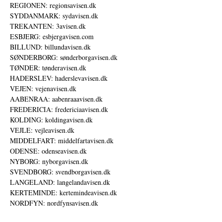
REGIONEN: regionsavisen.dk
SYDDANMARK: sydavisen.dk
TREKANTEN: 3avisen.dk
ESBJERG: esbjergavisen.com
BILLUND: billundavisen.dk
SØNDERBORG: sønderborgavisen.dk
TØNDER: tønderavisen.dk
HADERSLEV: haderslevavisen.dk
VEJEN: vejenavisen.dk
AABENRAA: aabenraaavisen.dk
FREDERICIA: fredericiaavisen.dk
KOLDING: koldingavisen.dk
VEJLE: vejleavisen.dk
MIDDELFART: middelfartavisen.dk
ODENSE: odenseavisen.dk
NYBORG: nyborgavisen.dk
SVENDBORG: svendborgavisen.dk
LANGELAND: langelandavisen.dk
KERTEMINDE: kertemindeavisen.dk
NORDFYN: nordfynsavisen.dk