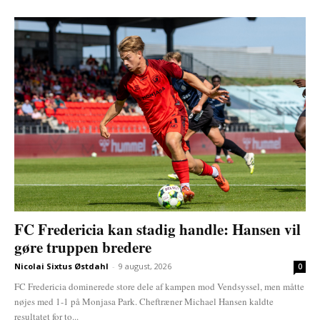
FC Fredericia kan stadig handle: Hansen vil
gøre truppen bredere
Nicolai Sixtus Østdahl
-
9 august, 2026
0
FC Fredericia dominerede store dele af kampen mod Vendsyssel, men måtte
nøjes med 1-1 på Monjasa Park. Cheftræner Michael Hansen kaldte
resultatet for to...