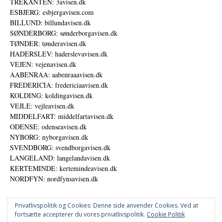
TREKANTEN: 3avisen.dk
ESBJERG: esbjergavisen.com
BILLUND: billundavisen.dk
SØNDERBORG: sønderborgavisen.dk
TØNDER: tønderavisen.dk
HADERSLEV: haderslevavisen.dk
VEJEN: vejenavisen.dk
AABENRAA: aabenraaavisen.dk
FREDERICIA: fredericiaavisen.dk
KOLDING: koldingavisen.dk
VEJLE: vejleavisen.dk
MIDDELFART: middelfartavisen.dk
ODENSE: odenseavisen.dk
NYBORG: nyborgavisen.dk
SVENDBORG: svendborgavisen.dk
LANGELAND: langelandavisen.dk
KERTEMINDE: kertemindeavisen.dk
NORDFYN: nordfynsavisen.dk
Privatlivspolitik og Cookies: Denne side anvender Cookies. Ved at
fortsætte accepterer du vores privatlivspolitik.
Cookie Politik