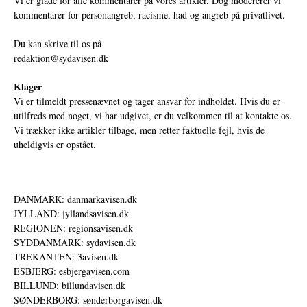
Vi er glade for alle kommentarer på vores artikler. Dog modererer vi
kommentarer for personangreb, racisme, had og angreb på privatlivet.
Du kan skrive til os på
redaktion@sydavisen.dk
Klager
Vi er tilmeldt pressenævnet og tager ansvar for indholdet. Hvis du er
utilfreds med noget, vi har udgivet, er du velkommen til at kontakte os.
Vi trækker ikke artikler tilbage, men retter faktuelle fejl, hvis de
uheldigvis er opstået.
DANMARK: danmarkavisen.dk
JYLLAND: jyllandsavisen.dk
REGIONEN: regionsavisen.dk
SYDDANMARK: sydavisen.dk
TREKANTEN: 3avisen.dk
ESBJERG: esbjergavisen.com
BILLUND: billundavisen.dk
SØNDERBORG: sønderborgavisen.dk