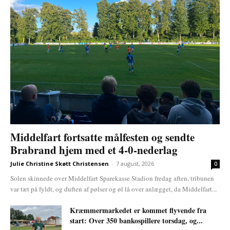
Middelfart fortsatte målfesten og sendte
Brabrand hjem med et 4-0-nederlag
Julie Christine Skøtt Christensen
-
7 august, 2026
0
Solen skinnede over Middelfart Sparekasse Stadion fredag aften, tribunen
var tæt på fyldt, og duften af pølser og øl lå over anlægget, da Middelfart...
Kræmmermarkedet er kommet flyvende fra
start: Over 350 bankospillere torsdag, og...