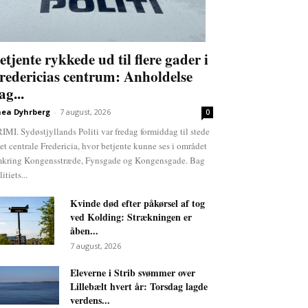
etjente rykkede ud til flere gader i
redericias centrum: Anholdelse
ag...
ea Dyhrberg
-
7 august, 2026
0
IMI. Sydøstjyllands Politi var fredag formiddag til stede
det centrale Fredericia, hvor betjente kunne ses i området
kring Kongensstræde, Fynsgade og Kongensgade. Bag
itiets...
Kvinde død efter påkørsel af tog
ved Kolding: Strækningen er
åben...
7 august, 2026
Eleverne i Strib svømmer over
Lillebælt hvert år: Torsdag lagde
verdens...