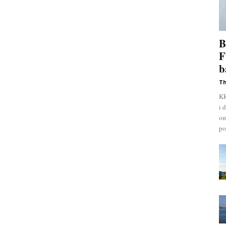
B
F
b
Th
KR
i 
om
pol