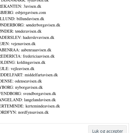
REKANTEN: 3avisen.dk
BJERG: esbjergavisen.com
LLUND: billundavisen.dk
NDERBORG: sønderborgavisen.dk
NDER: tønderavisen.dk
DERSLEV: haderslevavisen.dk
JEN: vejenavisen.dk
BENRAA: aabenraaavisen.dk
EDERICIA: fredericiaavisen.dk
LDING: koldingavisen.dk
JLE: vejleavisen.dk
DDELFART: middelfartavisen.dk
ENSE: odenseavisen.dk
BORG: nyborgavisen.dk
ENDBORG: svendborgavisen.dk
NGELAND: langelandavisen.dk
RTEMINDE: kertemindeavisen.dk
RDFYN: nordfynsavisen.dk