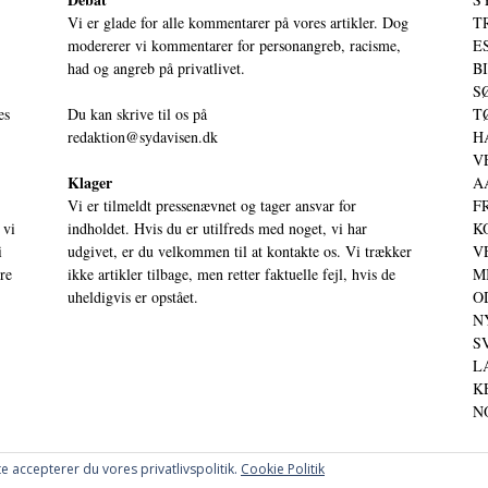
Vi er glade for alle kommentarer på vores artikler. Dog
T
modererer vi kommentarer for personangreb, racisme,
ES
had og angreb på privatlivet.
BI
SØ
es
Du kan skrive til os på
TØ
redaktion@sydavisen.dk
HA
VE
Klager
AA
Vi er tilmeldt pressenævnet og tager ansvar for
FR
 vi
indholdet. Hvis du er utilfreds med noget, vi har
KO
i
udgivet, er du velkommen til at kontakte os. Vi trækker
VE
ere
ikke artikler tilbage, men retter faktuelle fejl, hvis de
MI
uheldigvis er opstået.
OD
NY
SV
LA
KE
NO
e accepterer du vores privatlivspolitik.
Cookie Politik