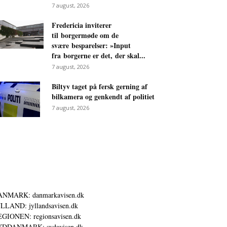
7 august, 2026
Fredericia inviterer
til borgermøde om de
svære besparelser: »Input
fra borgerne er det, der skal...
7 august, 2026
Biltyv taget på fersk gerning af
bilkamera og genkendt af politiet
7 august, 2026
ANMARK: danmarkavisen.dk
LLAND: jyllandsavisen.dk
GIONEN: regionsavisen.dk
YDDANMARK: sydavisen.dk