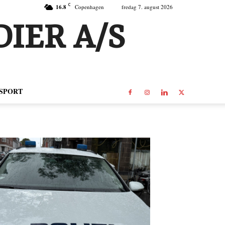
C
16.8
Copenhagen
fredag 7. august 2026
IER A/S
SPORT