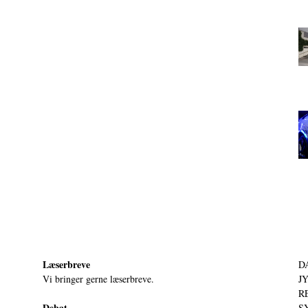
Læserbreve
D
Vi bringer gerne læserbreve.
JY
RE
Debat
S