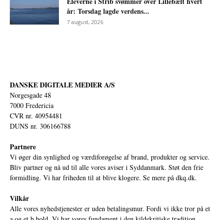
Eleverne i Strib svømmer over Lillebælt hvert
år: Torsdag lagde verdens...
7 august, 2026
DANSKE DIGITALE MEDIER A/S
Norgesgade 48
7000 Fredericia
CVR nr. 40954481
DUNS nr. 306166788
Partnere
Vi øger din synlighed og værdiforøgelse af brand, produkter og service.
Bliv partner og nå ud til alle vores aviser i Syddanmark. Støt den frie
formidling. Vi har friheden til at blive klogere. Se mere på
dkq.dk.
Vilkår
Alle vores nyhedstjenester er uden betalingsmur. Fordi vi ikke tror på et
a og et b hold. Vi har vores fundament i den kildekritiske tradition,