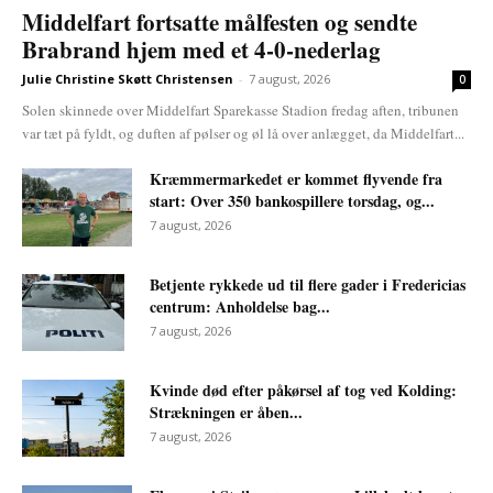
Middelfart fortsatte målfesten og sendte
Brabrand hjem med et 4-0-nederlag
Julie Christine Skøtt Christensen
-
7 august, 2026
0
Solen skinnede over Middelfart Sparekasse Stadion fredag aften, tribunen
var tæt på fyldt, og duften af pølser og øl lå over anlægget, da Middelfart...
Kræmmermarkedet er kommet flyvende fra
start: Over 350 bankospillere torsdag, og...
7 august, 2026
Betjente rykkede ud til flere gader i Fredericias
centrum: Anholdelse bag...
7 august, 2026
Kvinde død efter påkørsel af tog ved Kolding:
Strækningen er åben...
7 august, 2026