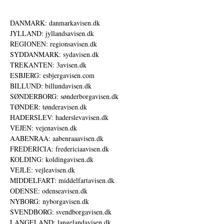
DANMARK: danmarkavisen.dk
JYLLAND: jyllandsavisen.dk
REGIONEN: regionsavisen.dk
SYDDANMARK: sydavisen.dk
TREKANTEN: 3avisen.dk
ESBJERG: esbjergavisen.com
BILLUND: billundavisen.dk
SØNDERBORG: sønderborgavisen.dk
TØNDER: tønderavisen.dk
HADERSLEV: haderslevavisen.dk
VEJEN: vejenavisen.dk
AABENRAA: aabenraaavisen.dk
FREDERICIA: fredericiaavisen.dk
KOLDING: koldingavisen.dk
VEJLE: vejleavisen.dk
MIDDELFART: middelfartavisen.dk
ODENSE: odenseavisen.dk
NYBORG: nyborgavisen.dk
SVENDBORG: svendborgavisen.dk
LANGELAND: langelandavisen.dk