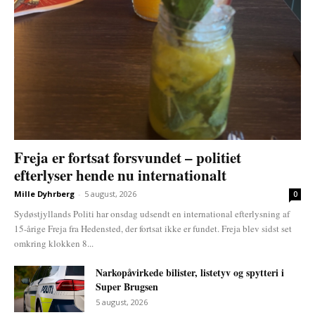
Freja er fortsat forsvundet – politiet
efterlyser hende nu internationalt
Mille Dyhrberg
-
5 august, 2026
0
Sydøstjyllands Politi har onsdag udsendt en international efterlysning af
15-årige Freja fra Hedensted, der fortsat ikke er fundet. Freja blev sidst set
omkring klokken 8...
Narkopåvirkede bilister, listetyv og spytteri i
Super Brugsen
5 august, 2026