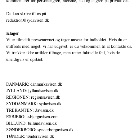
kommentarer for personangreb, racisme, had og angreb på privatlivet.
Du kan skrive til os på
redaktion@sydavisen.dk
Klager
Vi er tilmeldt pressenævnet og tager ansvar for indholdet. Hvis du er
utilfreds med noget, vi har udgivet, er du velkommen til at kontakte os.
Vi trækker ikke artikler tilbage, men retter faktuelle fejl, hvis de
uheldigvis er opstået.
DANMARK: danmarkavisen.dk
JYLLAND: jyllandsavisen.dk
REGIONEN: regionsavisen.dk
SYDDANMARK: sydavisen.dk
TREKANTEN: 3avisen.dk
ESBJERG: esbjergavisen.com
BILLUND: billundavisen.dk
SØNDERBORG: sønderborgavisen.dk
TØNDER: tønderavisen.dk