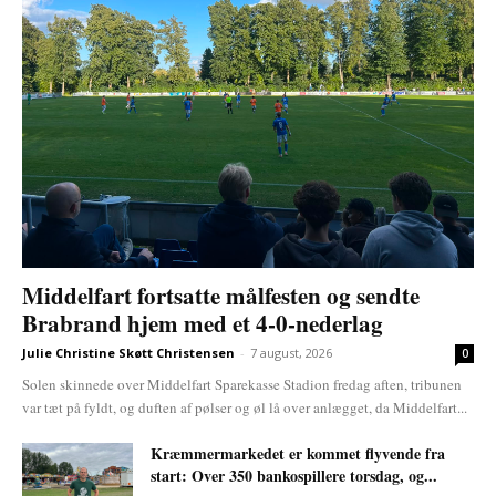
Middelfart fortsatte målfesten og sendte
Brabrand hjem med et 4-0-nederlag
Julie Christine Skøtt Christensen
-
7 august, 2026
0
Solen skinnede over Middelfart Sparekasse Stadion fredag aften, tribunen
var tæt på fyldt, og duften af pølser og øl lå over anlægget, da Middelfart...
Kræmmermarkedet er kommet flyvende fra
start: Over 350 bankospillere torsdag, og...