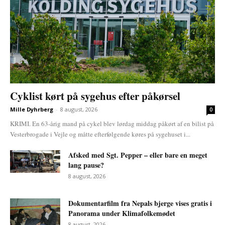
Cyklist kørt på sygehus efter påkørsel
Mille Dyhrberg
-
8 august, 2026
0
KRIMI. En 63-årig mand på cykel blev lørdag middag påkørt af en bilist på
Vesterbrogade i Vejle og måtte efterfølgende køres på sygehuset i...
Afsked med Sgt. Pepper – eller bare en meget
lang pause?
8 august, 2026
Dokumentarfilm fra Nepals bjerge vises gratis i
Panorama under Klimafolkemødet
8 august, 2026