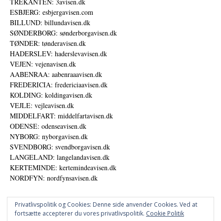
TREKANTEN: 3avisen.dk
ESBJERG: esbjergavisen.com
BILLUND: billundavisen.dk
SØNDERBORG: sønderborgavisen.dk
TØNDER: tønderavisen.dk
HADERSLEV: haderslevavisen.dk
VEJEN: vejenavisen.dk
AABENRAA: aabenraaavisen.dk
FREDERICIA: fredericiaavisen.dk
KOLDING: koldingavisen.dk
VEJLE: vejleavisen.dk
MIDDELFART: middelfartavisen.dk
ODENSE: odenseavisen.dk
NYBORG: nyborgavisen.dk
SVENDBORG: svendborgavisen.dk
LANGELAND: langelandavisen.dk
KERTEMINDE: kertemindeavisen.dk
NORDFYN: nordfynsavisen.dk
Privatlivspolitik og Cookies: Denne side anvender Cookies. Ved at
fortsætte accepterer du vores privatlivspolitik.
Cookie Politik