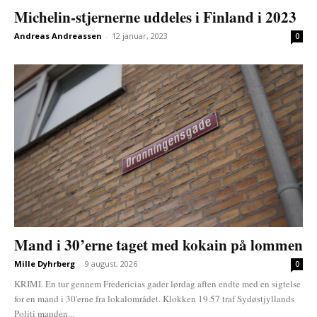
Michelin-stjernerne uddeles i Finland i 2023
Andreas Andreassen
-
12 januar, 2023
0
Mand i 30’erne taget med kokain på lommen
Mille Dyhrberg
-
9 august, 2026
0
KRIMI. En tur gennem Fredericias gader lørdag aften endte med en sigtelse
for en mand i 30'erne fra lokalområdet. Klokken 19.57 traf Sydøstjyllands
Politi manden...