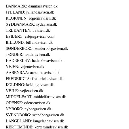
DANMARK: danmarkavisen.dk
JYLLAND: jyllandsavisen.dk
REGIONEN: regionsavisen.dk
SYDDANMARK: sydavisen.dk
TREKANTEN: 3avisen.dk
ESBJERG: esbjergavisen.com
BILLUND: billundavisen.dk
SØNDERBORG: sønderborgavisen.dk
TØNDER: tønderavisen.dk
HADERSLEV: haderslevavisen.dk
VEJEN: vejenavisen.dk
AABENRAA: aabenraaavisen.dk
FREDERICIA: fredericiaavisen.dk
KOLDING: koldingavisen.dk
VEJLE: vejleavisen.dk
MIDDELFART: middelfartavisen.dk
ODENSE: odenseavisen.dk
NYBORG: nyborgavisen.dk
SVENDBORG: svendborgavisen.dk
LANGELAND: langelandavisen.dk
KERTEMINDE: kertemindeavisen.dk