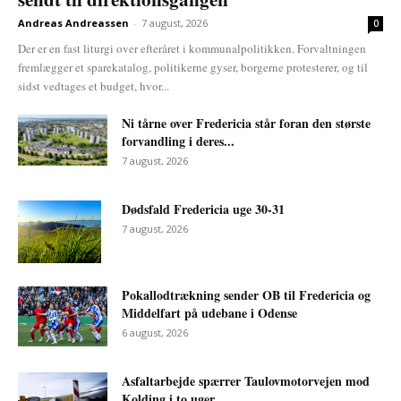
Andreas Andreassen
-
7 august, 2026
0
Der er en fast liturgi over efteråret i kommunalpolitikken. Forvaltningen
fremlægger et sparekatalog, politikerne gyser, borgerne protesterer, og til
sidst vedtages et budget, hvor...
Ni tårne over Fredericia står foran den største
forvandling i deres...
7 august, 2026
Dødsfald Fredericia uge 30-31
7 august, 2026
Pokallodtrækning sender OB til Fredericia og
Middelfart på udebane i Odense
6 august, 2026
Asfaltarbejde spærrer Taulovmotorvejen mod
Kolding i to uger