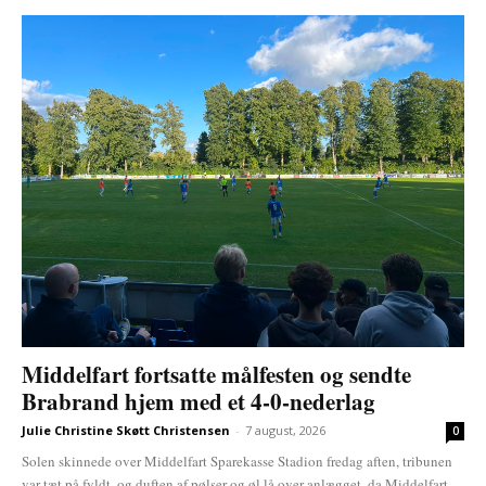
Middelfart fortsatte målfesten og sendte
Brabrand hjem med et 4-0-nederlag
Julie Christine Skøtt Christensen
-
7 august, 2026
0
Solen skinnede over Middelfart Sparekasse Stadion fredag aften, tribunen
var tæt på fyldt, og duften af pølser og øl lå over anlægget, da Middelfart...