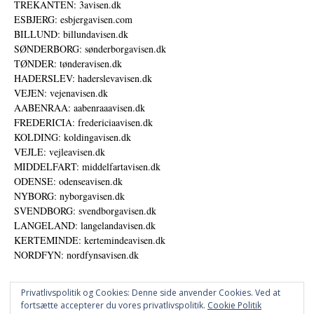
TREKANTEN: 3avisen.dk
ESBJERG: esbjergavisen.com
BILLUND: billundavisen.dk
SØNDERBORG: sønderborgavisen.dk
TØNDER: tønderavisen.dk
HADERSLEV: haderslevavisen.dk
VEJEN: vejenavisen.dk
AABENRAA: aabenraaavisen.dk
FREDERICIA: fredericiaavisen.dk
KOLDING: koldingavisen.dk
VEJLE: vejleavisen.dk
MIDDELFART: middelfartavisen.dk
ODENSE: odenseavisen.dk
NYBORG: nyborgavisen.dk
SVENDBORG: svendborgavisen.dk
LANGELAND: langelandavisen.dk
KERTEMINDE: kertemindeavisen.dk
NORDFYN: nordfynsavisen.dk
Privatlivspolitik og Cookies: Denne side anvender Cookies. Ved at
fortsætte accepterer du vores privatlivspolitik.
Cookie Politik