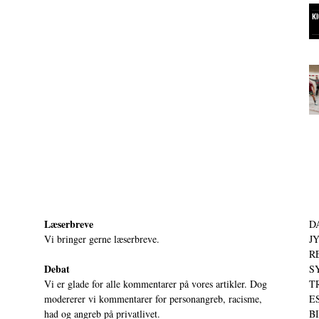
Læserbreve
D
Vi bringer gerne læserbreve.
JY
RE
Debat
S
Vi er glade for alle kommentarer på vores artikler. Dog
T
modererer vi kommentarer for personangreb, racisme,
ES
had og angreb på privatlivet.
BI