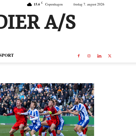
C
15.6
Copenhagen
fredag 7. august 2026
IER A/S
SPORT