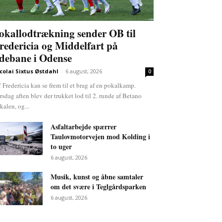
okallodtrækning sender OB til
redericia og Middelfart på
debane i Odense
colai Sixtus Østdahl
-
6 august, 2026
0
 Fredericia kan se frem til et brag af en pokalkamp.
rsdag aften blev der trukket lod til 2. runde af Betano
kalen, og...
Asfaltarbejde spærrer
Taulovmotorvejen mod Kolding i
to uger
6 august, 2026
Musik, kunst og åbne samtaler
om det svære i Teglgårdsparken
6 august, 2026