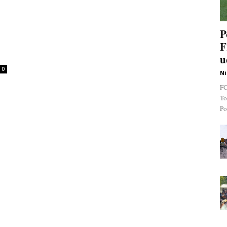
P
F
u
0
Ni
FC
To
Po