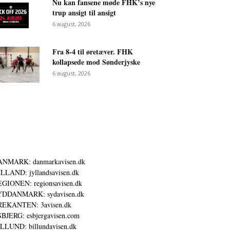
Nu kan fansene møde FHK’s nye
trup ansigt til ansigt
6 august, 2026
Fra 8-4 til øretæver. FHK
kollapsede mod Sønderjyske
6 august, 2026
ANMARK: danmarkavisen.dk
LLAND: jyllandsavisen.dk
GIONEN: regionsavisen.dk
YDDANMARK: sydavisen.dk
REKANTEN: 3avisen.dk
BJERG: esbjergavisen.com
LLUND: billundavisen.dk