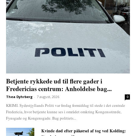
Betjente rykkede ud til flere gader i
Fredericias centrum: Anholdelse bag...
Thea Dyhrberg
-
7 august, 2026
0
KRIMI. Sydøstjyllands Politi var fredag formiddag til stede i det centrale
Fredericia, hvor betjente kunne ses i området omkring Kongensstræde,
Fynsgade og Kongensgade. Bag politiets...
Kvinde død efter påkørsel af tog ved Kolding: