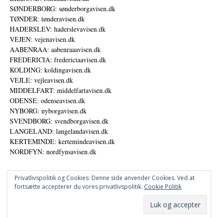
SØNDERBORG: sønderborgavisen.dk
TØNDER: tønderavisen.dk
HADERSLEV: haderslevavisen.dk
VEJEN: vejenavisen.dk
AABENRAA: aabenraaavisen.dk
FREDERICIA: fredericiaavisen.dk
KOLDING: koldingavisen.dk
VEJLE: vejleavisen.dk
MIDDELFART: middelfartavisen.dk
ODENSE: odenseavisen.dk
NYBORG: nyborgavisen.dk
SVENDBORG: svendborgavisen.dk
LANGELAND: langelandavisen.dk
KERTEMINDE: kertemindeavisen.dk
NORDFYN: nordfynsavisen.dk
Privatlivspolitik og Cookies: Denne side anvender Cookies. Ved at
fortsætte accepterer du vores privatlivspolitik.
Cookie Politik
Annoncer
Datapolitik
© DANSKE DIGITALE MEDIER A/S - NYHEDER, ANALYSER OG PERSPEKTIVER