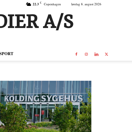
C
22.3
Copenhagen
lørdag 8. august 2026
IER A/S
SPORT