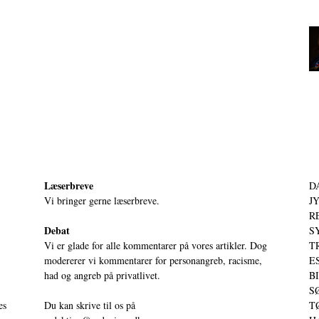
Læserbreve
D
Vi bringer gerne læserbreve.
JY
RE
Debat
S
Vi er glade for alle kommentarer på vores artikler. Dog
T
modererer vi kommentarer for personangreb, racisme,
ES
had og angreb på privatlivet.
BI
SØ
es
Du kan skrive til os på
TØ