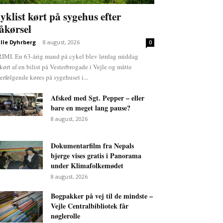
yklist kørt på sygehus efter
åkørsel
lle Dyhrberg
-
8 august, 2026
0
IMI. En 63-årig mand på cykel blev lørdag middag
kørt af en bilist på Vesterbrogade i Vejle og måtte
terfølgende køres på sygehuset i...
Afsked med Sgt. Pepper – eller
bare en meget lang pause?
8 august, 2026
Dokumentarfilm fra Nepals
bjerge vises gratis i Panorama
under Klimafolkemødet
8 august, 2026
Bogpakker på vej til de mindste –
Vejle Centralbibliotek får
nøglerolle