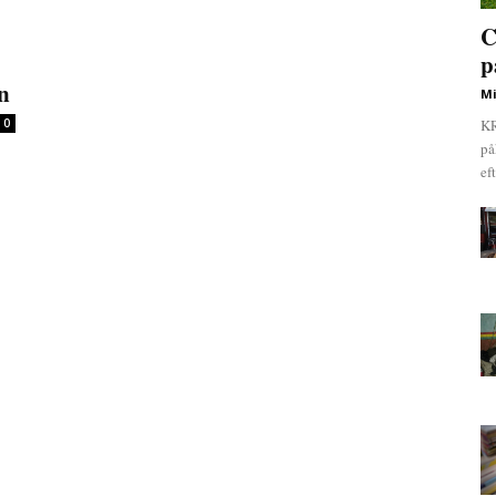
C
p
en
Mi
0
KR
på
ef