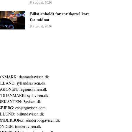
8 august, 2026
Bilist anholdt for spritkørsel kort
før midnat
8 august, 2026
ANMARK: danmarkavisen.dk
LLAND: jyllandsavisen.dk
GIONEN: regionsavisen.dk
YDDANMARK: sydavisen.dk
REKANTEN: 3avisen.dk
BJERG: esbjergavisen.com
LLUND: billundavisen.dk
NDERBORG: sønderborgavisen.dk
NDER: tønderavisen.dk