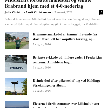
Brabrand hjem med et 4-0-nederlag
Julie Christine Skøtt Christensen
-
7 august, 2026
0
Solen skinnede over Middelfart Sparekasse Stadion fredag aften, tribunen
var tæt på fyldt, og duften af pølser og øl lå over anlægget, da Middelfart...
Kræmmermarkedet er kommet flyvende fra
start: Over 350 bankospillere torsdag, og...
7 august, 2026
Betjente rykkede ud til flere gader i Fredericias
centrum: Anholdelse bag...
7 august, 2026
Kvinde død efter påkørsel af tog ved Kolding:
Strækningen er åben...
7 august, 2026
Eleverne i Strib svømmer over Lillebælt hvert