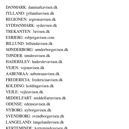
DANMARK: danmarkavisen.dk
JYLLAND: jyllandsavisen.dk
REGIONEN: regionsavisen.dk
SYDDANMARK: sydavisen.dk
TREKANTEN: 3avisen.dk
ESBJERG: esbjergavisen.com
BILLUND: billundavisen.dk
SØNDERBORG: sønderborgavisen.dk
TØNDER: tønderavisen.dk
HADERSLEV: haderslevavisen.dk
VEJEN: vejenavisen.dk
AABENRAA: aabenraaavisen.dk
FREDERICIA: fredericiaavisen.dk
KOLDING: koldingavisen.dk
VEJLE: vejleavisen.dk
MIDDELFART: middelfartavisen.dk
ODENSE: odenseavisen.dk
NYBORG: nyborgavisen.dk
SVENDBORG: svendborgavisen.dk
LANGELAND: langelandavisen.dk
KERTEMINDE: kertemindeavisen.dk