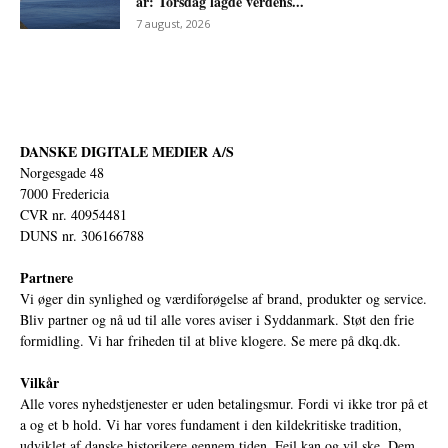
år: Torsdag lagde verdens...
7 august, 2026
DANSKE DIGITALE MEDIER A/S
Norgesgade 48
7000 Fredericia
CVR nr. 40954481
DUNS nr. 306166788
Partnere
Vi øger din synlighed og værdiforøgelse af brand, produkter og service.
Bliv partner og nå ud til alle vores aviser i Syddanmark. Støt den frie
formidling. Vi har friheden til at blive klogere. Se mere på
dkq.dk.
Vilkår
Alle vores nyhedstjenester er uden betalingsmur. Fordi vi ikke tror på et
a og et b hold. Vi har vores fundament i den kildekritiske tradition,
udviklet af danske historikere gennem tiden. Fejl kan og vil ske. Dem