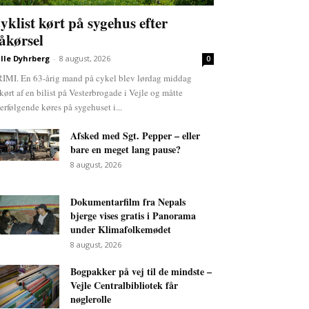
yklist kørt på sygehus efter
åkørsel
lle Dyhrberg
-
8 august, 2026
0
IMI. En 63-årig mand på cykel blev lørdag middag
kørt af en bilist på Vesterbrogade i Vejle og måtte
terfølgende køres på sygehuset i...
Afsked med Sgt. Pepper – eller
bare en meget lang pause?
8 august, 2026
Dokumentarfilm fra Nepals
bjerge vises gratis i Panorama
under Klimafolkemødet
8 august, 2026
Bogpakker på vej til de mindste –
Vejle Centralbibliotek får
nøglerolle