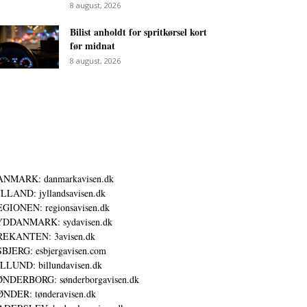
8 august, 2026
Bilist anholdt for spritkørsel kort
før midnat
8 august, 2026
ANMARK: danmarkavisen.dk
LLAND: jyllandsavisen.dk
GIONEN: regionsavisen.dk
YDDANMARK: sydavisen.dk
REKANTEN: 3avisen.dk
BJERG: esbjergavisen.com
LLUND: billundavisen.dk
NDERBORG: sønderborgavisen.dk
NDER: tønderavisen.dk