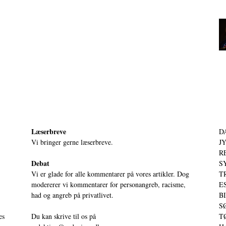
Læserbreve
D
Vi bringer gerne læserbreve.
JY
RE
Debat
S
Vi er glade for alle kommentarer på vores artikler. Dog
T
modererer vi kommentarer for personangreb, racisme,
ES
had og angreb på privatlivet.
BI
SØ
es
Du kan skrive til os på
TØ