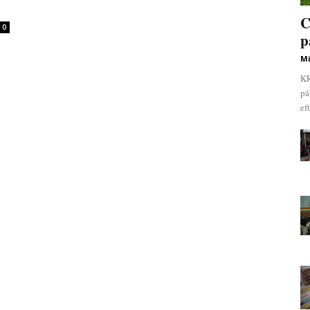
C
0
p
Mi
KR
på
ef