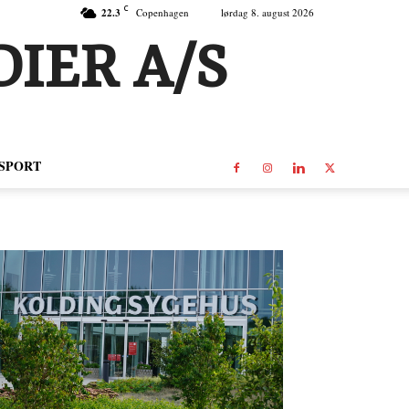
C
22.3
Copenhagen
lørdag 8. august 2026
IER A/S
SPORT