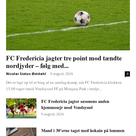
FC Fredericia jagter tre point mod tændte
nordjyder – følg med...
Nicolai Sixtus Østdahl
-
9 august, 2026
0
Der er lagt op til et brag af en søndagskamp, når FC Fredericia klokken
15.00 tager imod Vendsyssel FF på Monjasa Park i tredje...
FC Fredericia jagter sæsonens anden
hjemmesejr mod Vendsyssel
9 august, 2026
Mand i 30’erne taget med kokain på lommen