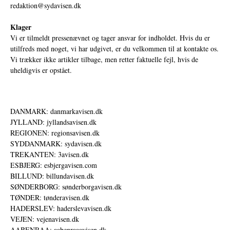
redaktion@sydavisen.dk
Klager
Vi er tilmeldt pressenævnet og tager ansvar for indholdet. Hvis du er
utilfreds med noget, vi har udgivet, er du velkommen til at kontakte os.
Vi trækker ikke artikler tilbage, men retter faktuelle fejl, hvis de
uheldigvis er opstået.
DANMARK: danmarkavisen.dk
JYLLAND: jyllandsavisen.dk
REGIONEN: regionsavisen.dk
SYDDANMARK: sydavisen.dk
TREKANTEN: 3avisen.dk
ESBJERG: esbjergavisen.com
BILLUND: billundavisen.dk
SØNDERBORG: sønderborgavisen.dk
TØNDER: tønderavisen.dk
HADERSLEV: haderslevavisen.dk
VEJEN: vejenavisen.dk
AABENRAA: aabenraaavisen.dk