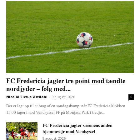
FC Fredericia jagter tre point mod tændte
nordjyder – følg med...
Nicolai Sixtus Østdahl
-
9 august, 2026
0
Der er lagt op til et brag af en søndagskamp, når FC Fredericia klokken
15.00 tager imod Vendsyssel FF på Monjasa Park i tredje...
FC Fredericia jagter sæsonens anden
hjemmesejr mod Vendsyssel
9 august, 2026