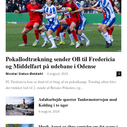
Pokallodtrækning sender OB til Fredericia
og Middelfart på udebane i Odense
Nicolai Sixtus Østdahl
-
6 august, 2026
0
FC Fredericia kan se frem til et brag af en pokalkamp. Torsdag aften blev
der trukket lod til 2. runde af Betano Pokalen, og...
Asfaltarbejde spærrer Taulovmotorvejen mod
Kolding i to uger
6 august, 2026
Musik, kunst og åbne samtaler om det svære i