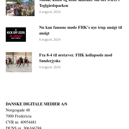
Teglgårdsparken
6 august, 2026
Nu kan fansene møde FHK’s nye trup ansigt til
ansigt
6 august, 2026
Fra 8-4 til øretæver. FHK kollapsede mod
Sønderjyske
6 august, 2026
DANSKE DIGITALE MEDIER A/S
Norgesgade 48
7000 Fredericia
CVR nr. 40954481
DUNS nr. 306166788