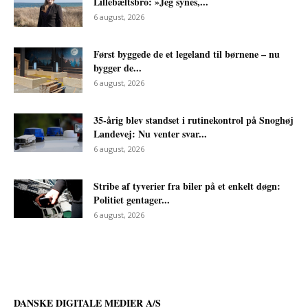
Lillebæltsbro: »Jeg synes,...
6 august, 2026
Først byggede de et legeland til børnene – nu
bygger de...
6 august, 2026
35-årig blev standset i rutinekontrol på Snoghøj
Landevej: Nu venter svar...
6 august, 2026
Stribe af tyverier fra biler på et enkelt døgn:
Politiet gentager...
6 august, 2026
DANSKE DIGITALE MEDIER A/S