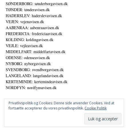
SØNDERBORG: sønderborgavisen.dk
TØNDER: tønderavisen.dk
HADERSLEV: haderslevavisen.dk
VEJEN: vejenavisen.dk
AABENRAA: aabenraaavisen.dk
FREDERICIA: fredericiaavisen.dk
KOLDING: koldingavisen.dk
VEJLE: vejleavisen.dk
MIDDELFART: middelfartavisen.dk
ODENSE: odenseavisen.dk
NYBORG: nyborgavisen.dk
SVENDBORG: svendborgavisen.dk
LANGELAND: langelandavisen.dk
KERTEMINDE: kertemindeavisen.dk
NORDFYN: nordfynsavisen.dk
Privatlivspolitik og Cookies: Denne side anvender Cookies. Ved at
fortsætte accepterer du vores privatlivspolitik.
Cookie Politik
Annoncer
Datapolitik
© DANSKE DIGITALE MEDIER A/S - NYHEDER, ANALYSER OG PERSPEKTIVER