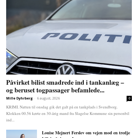
Påvirket bilist smadrede ind i tankanlæg –
og beruset togpassager befamlede...
Mille Dyhrberg
-
6 august, 2026
0
KRIMI. Natten til onsdag gik det galt på en tankplads i Svendborg.
Klokken 00.56 kørte en 30-årig mand fra Slagelse Kommune sin personbil
ind...
Louise Mejnert Ferslev om vejen mod en tredje