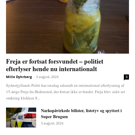
Freja er fortsat forsvundet – politiet
efterlyser hende nu internationalt
Mille Dyhrberg
-
5 august, 2026
0
Sydøstjyllands Politi har onsdag udsendt en international efterlysning af
15-årige Freja fra Hedensted, der fortsat ikke er fundet. Freja blev sidst set
omkring klokken 8...
Narkopåvirkede bilister, listetyv og spytteri i
Super Brugsen
5 august, 2026