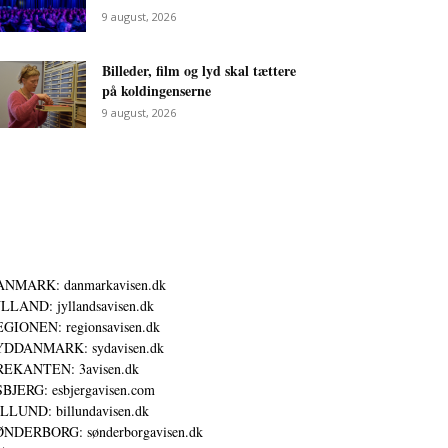
9 august, 2026
Billeder, film og lyd skal tættere
på koldingenserne
9 august, 2026
ANMARK: danmarkavisen.dk
LLAND: jyllandsavisen.dk
GIONEN: regionsavisen.dk
YDDANMARK: sydavisen.dk
REKANTEN: 3avisen.dk
BJERG: esbjergavisen.com
LLUND: billundavisen.dk
NDERBORG: sønderborgavisen.dk