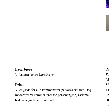
Læserbreve
D
Vi bringer gerne læserbreve.
JY
RE
Debat
S
Vi er glade for alle kommentarer på vores artikler. Dog
T
modererer vi kommentarer for personangreb, racisme,
ES
had og angreb på privatlivet.
BI
SØ