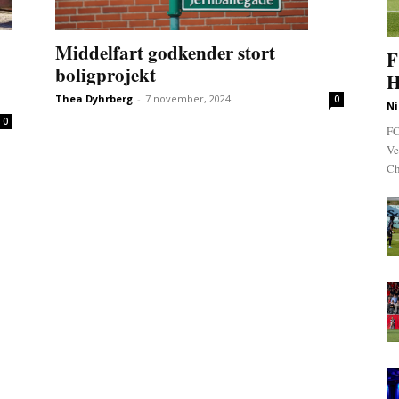
Middelfart godkender stort
F
boligprojekt
H
Thea Dyhrberg
-
7 november, 2024
0
Ni
0
FC
Ve
Ch