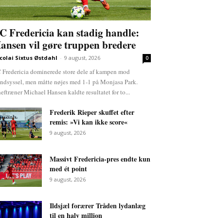
C Fredericia kan stadig handle:
ansen vil gøre truppen bredere
colai Sixtus Østdahl
-
9 august, 2026
0
 Fredericia dominerede store dele af kampen mod
ndsyssel, men måtte nøjes med 1-1 på Monjasa Park.
eftræner Michael Hansen kaldte resultatet for to...
Frederik Rieper skuffet efter
remis: »Vi kan ikke score«
9 august, 2026
Massivt Fredericia-pres endte kun
med ét point
9 august, 2026
Ildsjæl forærer Tråden lydanlæg
til en halv million