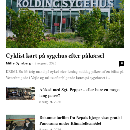
Cyklist kørt på sygehus efter påkørsel
Mille Dyhrberg
-
8 august, 2026
0
KRIMI. En 63-årig mand på cykel blev lørdag middag påkørt af en bilist på
Vesterbrogade i Vejle og måtte efterfølgende køres på sygehuset i...
Afsked med Sgt. Pepper – eller bare en meget
lang pause?
8 august, 2026
Dokumentarfilm fra Nepals bjerge vises gratis i
Panorama under Klimafolkemødet
8 august, 2026