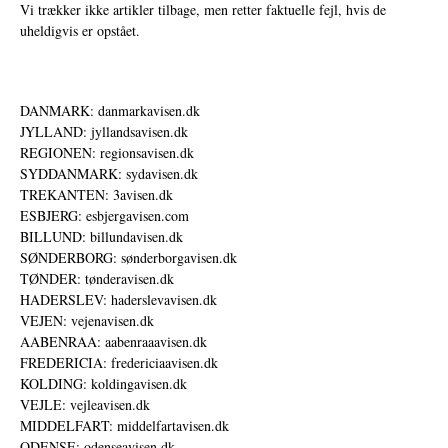
Vi trækker ikke artikler tilbage, men retter faktuelle fejl, hvis de
uheldigvis er opstået.
DANMARK: danmarkavisen.dk
JYLLAND: jyllandsavisen.dk
REGIONEN: regionsavisen.dk
SYDDANMARK: sydavisen.dk
TREKANTEN: 3avisen.dk
ESBJERG: esbjergavisen.com
BILLUND: billundavisen.dk
SØNDERBORG: sønderborgavisen.dk
TØNDER: tønderavisen.dk
HADERSLEV: haderslevavisen.dk
VEJEN: vejenavisen.dk
AABENRAA: aabenraaavisen.dk
FREDERICIA: fredericiaavisen.dk
KOLDING: koldingavisen.dk
VEJLE: vejleavisen.dk
MIDDELFART: middelfartavisen.dk
ODENSE: odenseavisen.dk