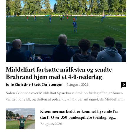
Middelfart fortsatte målfesten og sendte
Brabrand hjem med et 4-0-nederlag
Julie Christine Skøtt Christensen
-
7 august, 2026
0
Solen skinnede over Middelfart Sparekasse Stadion fredag aften, tribunen
var tæt på fyldt, og duften af pølser og øl lå over anlægget, da Middelfart...
Kræmmermarkedet er kommet flyvende fra
start: Over 350 bankospillere torsdag, og...
7 august, 2026