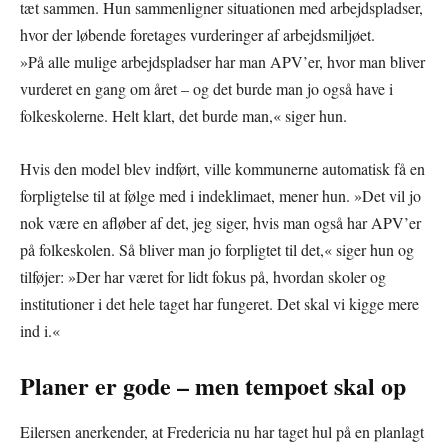
tæt sammen. Hun sammenligner situationen med arbejdspladser,
hvor der løbende foretages vurderinger af arbejdsmiljøet.
»På alle mulige arbejdspladser har man APV’er, hvor man bliver
vurderet en gang om året – og det burde man jo også have i
folkeskolerne. Helt klart, det burde man,« siger hun.
Hvis den model blev indført, ville kommunerne automatisk få en
forpligtelse til at følge med i indeklimaet, mener hun. »Det vil jo
nok være en afløber af det, jeg siger, hvis man også har APV’er
på folkeskolen. Så bliver man jo forpligtet til det,« siger hun og
tilføjer: »Der har været for lidt fokus på, hvordan skoler og
institutioner i det hele taget har fungeret. Det skal vi kigge mere
ind i.«
Planer er gode – men tempoet skal op
Eilersen anerkender, at Fredericia nu har taget hul på en planlagt