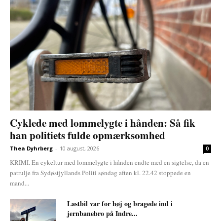
Cyklede med lommelygte i hånden: Så fik
han politiets fulde opmærksomhed
Thea Dyhrberg
-
10 august, 2026
0
KRIMI. En cykeltur med lommelygte i hånden endte med en sigtelse, da en
patrulje fra Sydøstjyllands Politi søndag aften kl. 22.42 stoppede en
mand...
Lastbil var for høj og bragede ind i
jernbanebro på Indre...