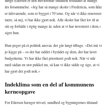
Ifølge Eilersen er den nuværende situation resultatet af mange
års forsømmelse. »Jeg har så mange skoler i Fredericia, som ikke
er tidsvarende, som er bygget i 70’erne. Og når vi ikke renoverer
mere, så nej, vi har ikke gjort nok. Alle skoler har fået lov til at
stå og forfalde i rigtig mange år, uden at vi har investeret i dem,«
siger hun.
Hun peger på et politisk ansvar, der går langt tilbage. »Det må vi
jo kigge på – os der har siddet i byrådet og dem, der har lavet
budgetterne. Vi har ikke fået prioriteret godt nok. Når vi står
med sådan en stor pukkel nu, så kan vi ikke sidde og sige, at vi
har gjort det godt nok.«
Indeklima som en del af kommunens
kerneopgave
For Eilersen hænger trivsel, sundhed og bygningernes tilstand