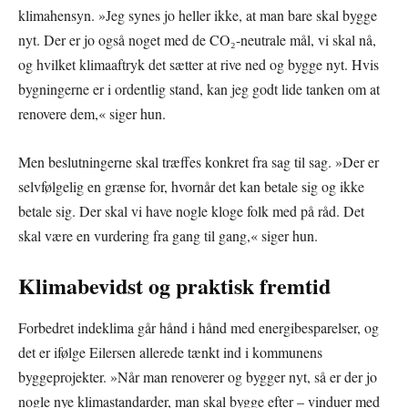
klimahensyn. »Jeg synes jo heller ikke, at man bare skal bygge
nyt. Der er jo også noget med de CO₂-neutrale mål, vi skal nå,
og hvilket klimaaftryk det sætter at rive ned og bygge nyt. Hvis
bygningerne er i ordentlig stand, kan jeg godt lide tanken om at
renovere dem,« siger hun.
Men beslutningerne skal træffes konkret fra sag til sag. »Der er
selvfølgelig en grænse for, hvornår det kan betale sig og ikke
betale sig. Der skal vi have nogle kloge folk med på råd. Det
skal være en vurdering fra gang til gang,« siger hun.
Klimabevidst og praktisk fremtid
Forbedret indeklima går hånd i hånd med energibesparelser, og
det er ifølge Eilersen allerede tænkt ind i kommunens
byggeprojekter. »Når man renoverer og bygger nyt, så er der jo
nogle nye klimastandarder, man skal bygge efter – vinduer med