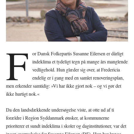
F
or Dansk Folkepartis Susanne Eilersen er dårligt
indeklima et tydeligt tegn på mange års manglende
vedligehold. Hun glæder sig over, at Fredericia
endelig er i gang med en samlet renoveringsplan,
men erkender samtidig: »Vi har ikke gjort nok – og vi gør det
ikke hurtigt nok.«
Da den landsdækkende undersøgelse viste, at otte ud af ti
forældre i Region Syddanmark ønsker, at kommunerne
prioriterer et sundt indeklima i skoler og daginstitutioner, var det
ingen overraskelse for Susanne Eilersen (DF). Hun har længe