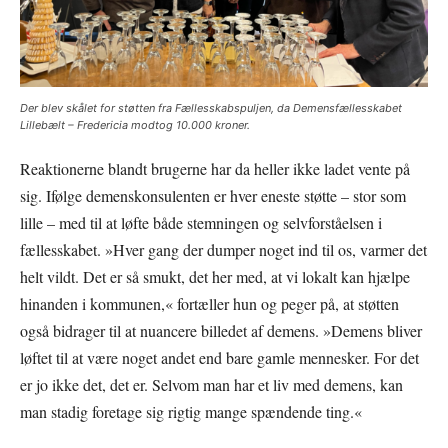
Der blev skålet for støtten fra Fællesskabspuljen, da Demensfællesskabet
Lillebælt – Fredericia modtog 10.000 kroner.
Reaktionerne blandt brugerne har da heller ikke ladet vente på
sig. Ifølge demenskonsulenten er hver eneste støtte – stor som
lille – med til at løfte både stemningen og selvforståelsen i
fællesskabet. »Hver gang der dumper noget ind til os, varmer det
helt vildt. Det er så smukt, det her med, at vi lokalt kan hjælpe
hinanden i kommunen,« fortæller hun og peger på, at støtten
også bidrager til at nuancere billedet af demens. »Demens bliver
løftet til at være noget andet end bare gamle mennesker. For det
er jo ikke det, det er. Selvom man har et liv med demens, kan
man stadig foretage sig rigtig mange spændende ting.«