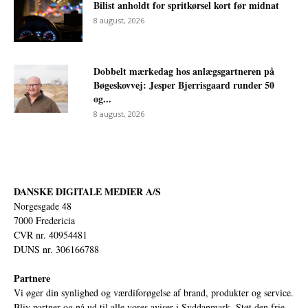
Bilist anholdt for spritkørsel kort før midnat
8 august, 2026
Dobbelt mærkedag hos anlægsgartneren på
Bøgeskovvej: Jesper Bjerrisgaard runder 50
og...
8 august, 2026
DANSKE DIGITALE MEDIER A/S
Norgesgade 48
7000 Fredericia
CVR nr. 40954481
DUNS nr. 306166788
Partnere
Vi øger din synlighed og værdiforøgelse af brand, produkter og service.
Bliv partner og nå ud til alle vores aviser i Syddanmark. Støt den frie