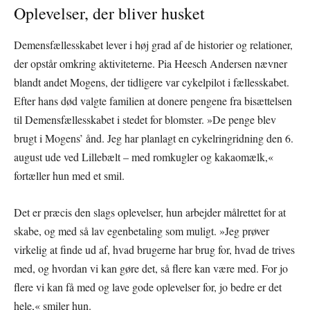
Oplevelser, der bliver husket
Demensfællesskabet lever i høj grad af de historier og relationer,
der opstår omkring aktiviteterne. Pia Heesch Andersen nævner
blandt andet Mogens, der tidligere var cykelpilot i fællesskabet.
Efter hans død valgte familien at donere pengene fra bisættelsen
til Demensfællesskabet i stedet for blomster. »De penge blev
brugt i Mogens’ ånd. Jeg har planlagt en cykelringridning den 6.
august ude ved Lillebælt – med romkugler og kakaomælk,«
fortæller hun med et smil.
Det er præcis den slags oplevelser, hun arbejder målrettet for at
skabe, og med så lav egenbetaling som muligt. »Jeg prøver
virkelig at finde ud af, hvad brugerne har brug for, hvad de trives
med, og hvordan vi kan gøre det, så flere kan være med. For jo
flere vi kan få med og lave gode oplevelser for, jo bedre er det
hele,« smiler hun.