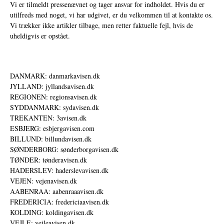
Vi er tilmeldt pressenævnet og tager ansvar for indholdet. Hvis du er
utilfreds med noget, vi har udgivet, er du velkommen til at kontakte os.
Vi trækker ikke artikler tilbage, men retter faktuelle fejl, hvis de
uheldigvis er opstået.
DANMARK: danmarkavisen.dk
JYLLAND: jyllandsavisen.dk
REGIONEN: regionsavisen.dk
SYDDANMARK: sydavisen.dk
TREKANTEN: 3avisen.dk
ESBJERG: esbjergavisen.com
BILLUND: billundavisen.dk
SØNDERBORG: sønderborgavisen.dk
TØNDER: tønderavisen.dk
HADERSLEV: haderslevavisen.dk
VEJEN: vejenavisen.dk
AABENRAA: aabenraaavisen.dk
FREDERICIA: fredericiaavisen.dk
KOLDING: koldingavisen.dk
VEJLE: vejleavisen.dk