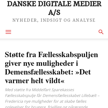
DANSKE DIGITALE MEDIER
A/S
NYHEDER, INDSIGT OG ANALYSE
Støtte fra Fællesskabspuljen
giver nye muligheder i
Demensfællesskabet: »Det
varmer helt vildt«
Med støtte fra Middelfart Sparekasses
Fællesskabspulje får Demensfællesskabet Lillebælt –
Fredericia nye muligheder for at skabe fælles
oplevelser for brugere, frivillige og pårørende.