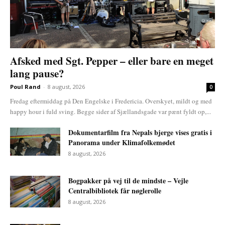
Afsked med Sgt. Pepper – eller bare en meget
lang pause?
Poul Rand
-
8 august, 2026
0
Fredag eftermiddag på Den Engelske i Fredericia. Overskyet, mildt og med
happy hour i fuld sving. Begge sider af Sjællandsgade var pænt fyldt op,...
Dokumentarfilm fra Nepals bjerge vises gratis i
Panorama under Klimafolkemødet
8 august, 2026
Bogpakker på vej til de mindste – Vejle
Centralbibliotek får nøglerolle
8 august, 2026