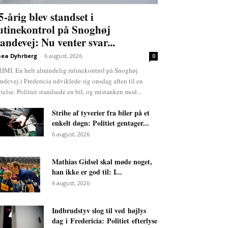
5-årig blev standset i
utinekontrol på Snoghøj
andevej: Nu venter svar...
ea Dyhrberg
-
6 august, 2026
0
IMI. En helt almindelig rutinekontrol på Snoghøj
ndevej i Fredericia udviklede sig onsdag aften til en
gtelse. Politiet standsede en bil, og mistanken mod...
Stribe af tyverier fra biler på et
enkelt døgn: Politiet gentager...
6 august, 2026
Mathias Gidsel skal møde noget,
han ikke er god til: I...
6 august, 2026
Indbrudstyv slog til ved højlys
dag i Fredericia: Politiet efterlyse