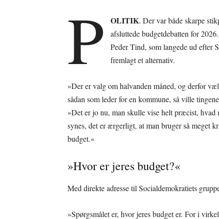
P
OLITIK
. Der var både skarpe stik
afsluttede budgetdebatten for 2026
Peder Tind, som langede ud efter So
fremlagt et alternativ.
»Der er valg om halvanden måned, og derfor vælg
sådan som leder for en kommune, så ville tingene 
»Det er jo nu, man skulle vise helt præcist, hvad m
synes, det er ærgerligt, at man bruger så meget kru
budget.«
»Hvor er jeres budget?«
Med direkte adresse til Socialdemokratiets gruppe
»Spørgsmålet er, hvor jeres budget er. For i virk