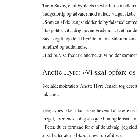
Turan Savas, et af byrådets mest erfarne medlemm
budgetforlig og advarer mod at lade valget skabe s
»Som en af de længst siddende byrådsmedlemmer h
blokpolitik vil aldrig gavne Fredericia. Det har de
Savas og tilføjede, at byrådet nu må stå sammen
sundhed og uddannelse:
»Lad os vise fredericianerne, at vi holder samm
Anette Hyre: »Vi skal opføre os
Socialdemokratiets Anette Hyre Jensen tog derefte
rakte ud.
»Jeg synes ikke, I kan være bekendt at skære os a
meget, hver eneste dag,« sagde hun og fortsatte me
»Peter, du er formand for et af de udvalg, jeg sidd
altså heller aldrig blevet ringet op af dig.«