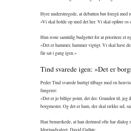
Hyre understregede, at debatten bør foregå med r
»Vi skal holde op med det her. Vi skal opføre os o
Hun roste samtidig budgettet for at prioritere et n
»Det er hammer, hammer vigtigt. Vi skal have de 
får sat i gang igen.«
Tind svarede igen: »Det er borg
Peder Tind svarede hurtigt tilbage med en henvi
fungerer:
»Det er jo billige point, det der. Grunden til, jeg i
borgmester. Og det er ham, der skal række ud, sam
Han bemærkede, at han derimod ofte har dialog 
Idrætsudvalget, David Gulløv: