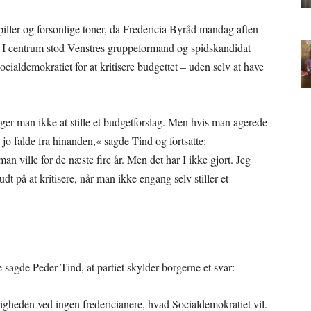
piller og forsonlige toner, da Fredericia Byråd mandag aften
. I centrum stod Venstres gruppeformand og spidskandidat
cialdemokratiet for at kritisere budgettet – uden selv at have
er man ikke at stille et budgetforslag. Men hvis man agerede
jo falde fra hinanden,« sagde Tind og fortsatte:
an ville for de næste fire år. Men det har I ikke gjort. Jeg
dt på at kritisere, når man ikke engang selv stiller et
 sagde Peder Tind, at partiet skylder borgerne et svar:
eligheden ved ingen fredericianere, hvad Socialdemokratiet vil.