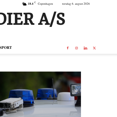
C
18.4
Copenhagen
torsdag 6. august 2026
IER A/S
SPORT