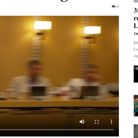
0
3
r
L
Th
KR
La
si