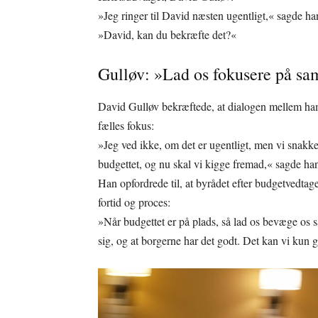
»Jeg ringer til David næsten ugentligt,« sagde ha
»David, kan du bekræfte det?«
Gulløv: »Lad os fokusere på sa
David Gulløv bekræftede, at dialogen mellem ham
fælles fokus:
»Jeg ved ikke, om det er ugentligt, men vi snakke
budgettet, og nu skal vi kigge fremad,« sagde ha
Han opfordrede til, at byrådet efter budgetvedtag
fortid og proces:
»Når budgettet er på plads, så lad os bevæge os s
sig, og at borgerne har det godt. Det kan vi kun g