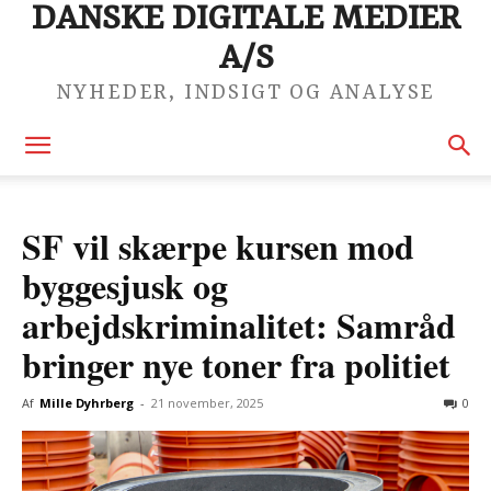
DANSKE DIGITALE MEDIER
A/S
NYHEDER, INDSIGT OG ANALYSE
SF vil skærpe kursen mod
byggesjusk og
arbejdskriminalitet: Samråd
bringer nye toner fra politiet
Af
Mille Dyhrberg
-
21 november, 2025
0