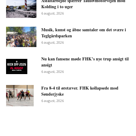
Asfaltarbejde spærrer Taulovmotorvejen mod
Kolding i to uger
6 august, 2026
Musik, kunst og åbne samtaler om det svære i
Teglgårdsparken
6 august, 2026
Nu kan fansene møde FHK’s nye trup ansigt til
ansigt
6 august, 2026
Fra 8-4 til øretæver. FHK kollapsede mod
Sønderjyske
6 august, 2026