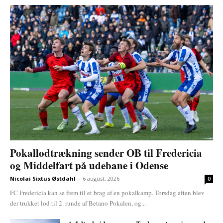
Pokallodtrækning sender OB til Fredericia
og Middelfart på udebane i Odense
Nicolai Sixtus Østdahl
-
6 august, 2026
0
FC Fredericia kan se frem til et brag af en pokalkamp. Torsdag aften blev
der trukket lod til 2. runde af Betano Pokalen, og...