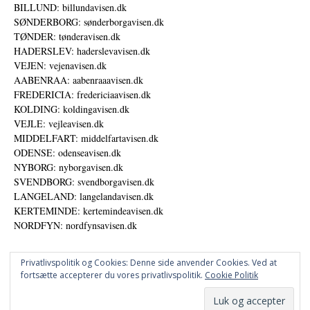
BILLUND: billundavisen.dk
SØNDERBORG: sønderborgavisen.dk
TØNDER: tønderavisen.dk
HADERSLEV: haderslevavisen.dk
VEJEN: vejenavisen.dk
AABENRAA: aabenraaavisen.dk
FREDERICIA: fredericiaavisen.dk
KOLDING: koldingavisen.dk
VEJLE: vejleavisen.dk
MIDDELFART: middelfartavisen.dk
ODENSE: odenseavisen.dk
NYBORG: nyborgavisen.dk
SVENDBORG: svendborgavisen.dk
LANGELAND: langelandavisen.dk
KERTEMINDE: kertemindeavisen.dk
NORDFYN: nordfynsavisen.dk
Privatlivspolitik og Cookies: Denne side anvender Cookies. Ved at
fortsætte accepterer du vores privatlivspolitik.
Cookie Politik
Annoncer
Datapolitik