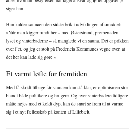
at se, hvordan bestyrelsen har taget ansvar og løftet opgaven,«
siger han.
Han kalder saunaen den sidste brik i udviklingen af området:
»Når man kigger rundt her – med Østerstrand, promenaden,
lyset og vinterbaderne – så manglede vi en sauna. Det er prikken
over i’et, og jeg er stolt på Fredericia Kommunes vegne over, at
det her kan lade sig gøre.«
Et varmt løfte for fremtiden
Med få skridt tilbage før saunaen kan stå klar, er optimismen stor
blandt både politikere og brugere. Og hvor vinterbadere tidligere
måtte nøjes med et koldt dyp, kan de snart se frem til at varme
sig i et nyt fællesskab på kanten af Lillebælt.