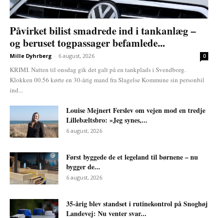
Påvirket bilist smadrede ind i tankanlæg –
og beruset togpassager befamlede...
Mille Dyhrberg
-
6 august, 2026
0
KRIMI. Natten til onsdag gik det galt på en tankplads i Svendborg.
Klokken 00.56 kørte en 30-årig mand fra Slagelse Kommune sin personbil
ind...
Louise Mejnert Ferslev om vejen mod en tredje
Lillebæltsbro: »Jeg synes,...
6 august, 2026
Først byggede de et legeland til børnene – nu
bygger de...
6 august, 2026
35-årig blev standset i rutinekontrol på Snoghøj
Landevej: Nu venter svar...