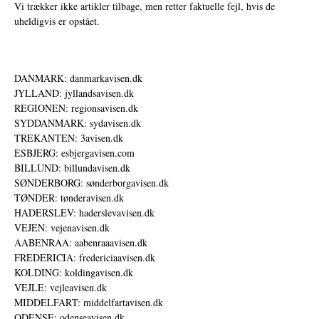
Vi trækker ikke artikler tilbage, men retter faktuelle fejl, hvis de
uheldigvis er opstået.
DANMARK: danmarkavisen.dk
JYLLAND: jyllandsavisen.dk
REGIONEN: regionsavisen.dk
SYDDANMARK: sydavisen.dk
TREKANTEN: 3avisen.dk
ESBJERG: esbjergavisen.com
BILLUND: billundavisen.dk
SØNDERBORG: sønderborgavisen.dk
TØNDER: tønderavisen.dk
HADERSLEV: haderslevavisen.dk
VEJEN: vejenavisen.dk
AABENRAA: aabenraaavisen.dk
FREDERICIA: fredericiaavisen.dk
KOLDING: koldingavisen.dk
VEJLE: vejleavisen.dk
MIDDELFART: middelfartavisen.dk
ODENSE: odenseavisen.dk