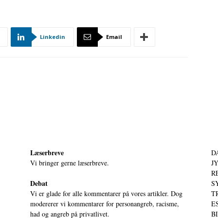
Linkedin
Email
Læserbreve
D
Vi bringer gerne læserbreve.
JY
RE
Debat
S
Vi er glade for alle kommentarer på vores artikler. Dog
T
modererer vi kommentarer for personangreb, racisme,
ES
had og angreb på privatlivet.
BI