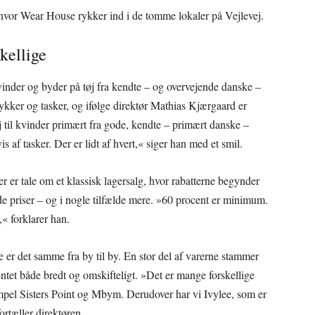
 hvor Wear House rykker ind i de tomme lokaler på Vejlevej.
kellige
vinder og byder på tøj fra kendte – og overvejende danske –
ykker og tasker, og ifølge direktør Mathias Kjærgaard er
øj til kvinder primært fra gode, kendte – primært danske –
af tasker. Der er lidt af hvert,« siger han med et smil.
Der er tale om et klassisk lagersalg, hvor rabatterne begynder
de priser – og i nogle tilfælde mere. »60 procent er minimum.
,« forklarer han.
e er det samme fra by til by. En stor del af varerne stammer
entet både bredt og omskifteligt. »Det er mange forskellige
empel Sisters Point og Mbym. Derudover har vi Ivylee, som er
rtæller direktøren.