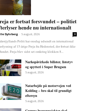
reja er fortsat forsvundet – politiet
fterlyser hende nu internationalt
lle Dyhrberg
-
5 august, 2026
0
døstjyllands Politi har onsdag udsendt en international
terlysning af 15-årige Freja fra Hedensted, der fortsat ikke
 fundet. Freja blev sidst set omkring klokken 8...
Narkopåvirkede bilister, listetyv
og spytteri i Super Brugsen
5 august, 2026
Natarbejde på motorvejen ved
Kolding – bro skal til grundigt
eftersyn
5 august, 2026
Grønne byggeprojekter skal