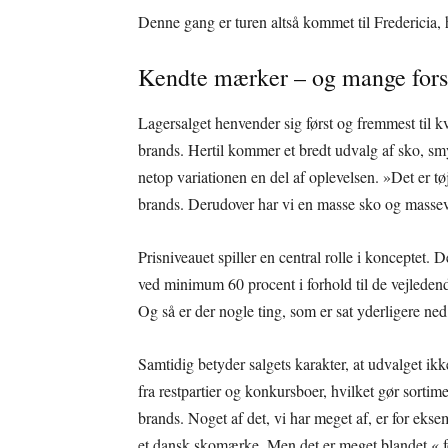
Denne gang er turen altså kommet til Fredericia,
Kendte mærker – og mange fors
Lagersalget henvender sig først og fremmest til k
brands. Hertil kommer et bredt udvalg af sko, sm
netop variationen en del af oplevelsen. »Det er t
brands. Derudover har vi en masse sko og massevis 
Prisniveauet spiller en central rolle i konceptet. 
ved minimum 60 procent i forhold til de vejleden
Og så er der nogle ting, som er sat yderligere ned
Samtidig betyder salgets karakter, at udvalget ikk
fra restpartier og konkursboer, hvilket gør sortim
brands. Noget af det, vi har meget af, er for eks
et dansk skomærke. Men det er meget blandet,« fo