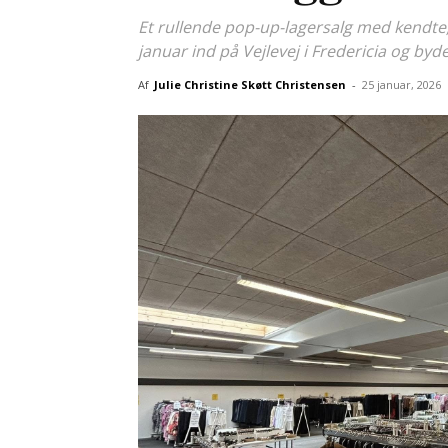
Et rullende pop-up-lagersalg med kendte,
januar ind på Vejlevej i Fredericia og byd
Af
Julie Christine Skøtt Christensen
-
25 januar, 2026