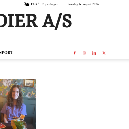
C
17.3
Copenhagen
torsdag 6. august 2026
IER A/S
SPORT