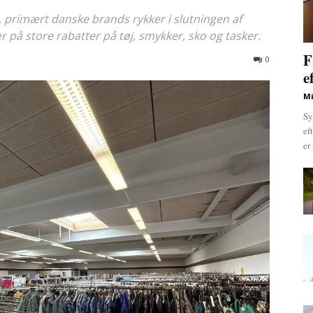
 primært danske brands rykker i slutningen af
er på store rabatter på tøj, smykker, sko og tasker.
F
0
e
Mi
Sy
ef
er