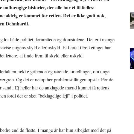
afhængige historier, der alle har ét til fælles:
erne aldrig er kommet for retten. Det er ikke godt nok,
zen Dehnhardt.
 for både politiet, forurettede og domstolene. Det er i mange
evise nogens skyld eller uskyld. Et flertal i Folketinget har
 lettere, at finde frem til skyld eller uskyld.
fortalt en række gribende og rørende fortællinger, om unge
overgreb. Og det er netop her problemstillingen opstår. For de
r er sandt. Ej heller har de anklagede mænd kunnet få rettens
n fordi der er sket ”beklagelige fejl” i politiet.
edre end de fleste. I mange år har hun arbejdet med det på