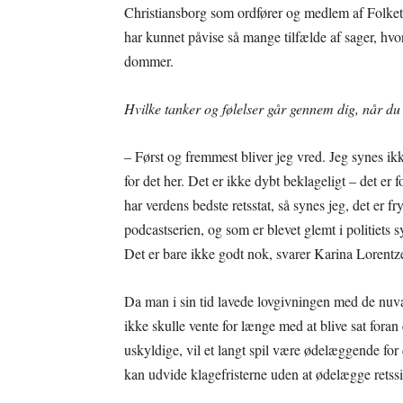
Christiansborg som ordfører og medlem af Folket
har kunnet påvise så mange tilfælde af sager, hvor 
dommer.
Hvilke tanker og følelser går gennem dig, når d
– Først og fremmest bliver jeg vred. Jeg synes ikk
for det her. Det er ikke dybt beklageligt – det er 
har verdens bedste retsstat, så synes jeg, det er fr
podcastserien, og som er blevet glemt i politiets sy
Det er bare ikke godt nok, svarer Karina Lorent
Da man i sin tid lavede lovgivningen med de nuvæ
ikke skulle vente for længe med at blive sat fora
uskyldige, vil et langt spil være ødelæggende fo
kan udvide klagefristerne uden at ødelægge retss