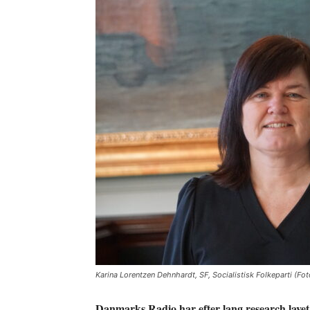
Karina Lorentzen Dehnhardt, SF, Socialistisk Folkeparti (Fo
Danmarks Radio har efter lang research lavet 