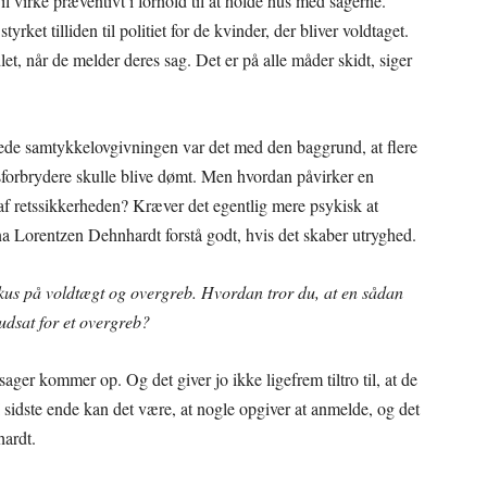
l virke præventivt i forhold til at holde hus med sagerne.
ket tilliden til politiet for de kvinder, der bliver voldtaget.
let, når de melder deres sag. Det er på alle måder skidt, siger
avede samtykkelovgivningen var det med den baggrund, at flere
tsforbrydere skulle blive dømt. Men hvordan påvirker en
f retssikkerheden? Kræver det egentlig mere psykisk at
a Lorentzen Dehnhardt forstå godt, hvis det skaber utryghed.
okus på voldtægt og overgreb. Hvordan tror du, at en sådan
udsat for et overgreb?
s sager kommer op. Og det giver jo ikke ligefrem tiltro til, at de
I sidste ende kan det være, at nogle opgiver at anmelde, og det
hardt.