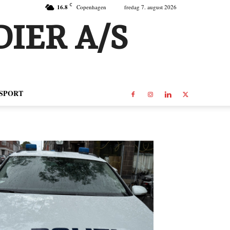
C
16.8
Copenhagen
fredag 7. august 2026
IER A/S
SPORT