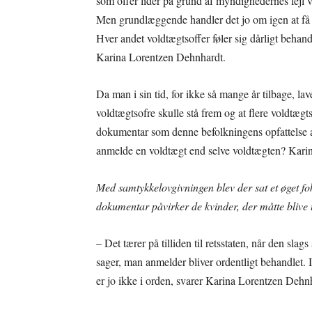
som offer lider på grund af myndighedernes fejl vi
Men grundlæggende handler det jo om igen at få styr
Hver andet voldtægtsoffer føler sig dårligt behand
Karina Lorentzen Dehnhardt.
Da man i sin tid, for ikke så mange år tilbage, l
voldtægtsofre skulle stå frem og at flere voldtæg
dokumentar som denne befolkningens opfattelse a
anmelde en voldtægt end selve voldtægten? Karin
Med samtykkelovgivningen blev der sat et øget f
dokumentar påvirker de kvinder, der måtte blive 
– Det tærer på tilliden til retsstaten, når den slag
sager, man anmelder bliver ordentligt behandlet. 
er jo ikke i orden, svarer Karina Lorentzen Dehn