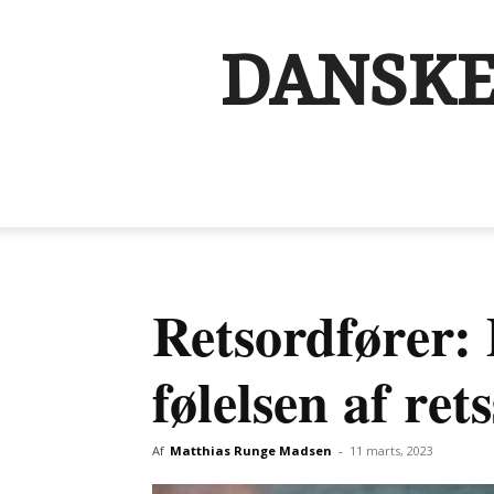
DANSKE
Retsordfører:
følelsen af ret
Af
Matthias Runge Madsen
-
11 marts, 2023