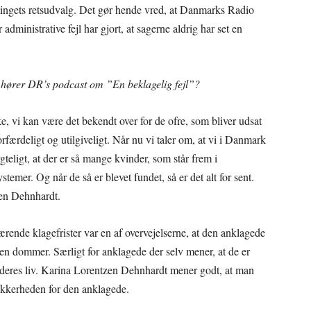
ingets retsudvalg. Det gør hende vred, at Danmarks Radio
administrative fejl har gjort, at sagerne aldrig har set en
u hører DR’s podcast om ”En beklagelig fejl”?
e, vi kan være det bekendt over for de ofre, som bliver udsat
forfærdeligt og utilgiveligt. Når nu vi taler om, at vi i Danmark
ygteligt, at der er så mange kvinder, som står frem i
stemer. Og når de så er blevet fundet, så er det alt for sent.
zen Dehnhardt.
rende klagefrister var en af overvejelserne, at den anklagede
n en dommer. Særligt for anklagede der selv mener, at de er
r deres liv. Karina Lorentzen Dehnhardt mener godt, at man
ikkerheden for den anklagede.