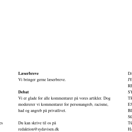
Læserbreve
D
Vi bringer gerne læserbreve.
JY
RE
Debat
S
Vi er glade for alle kommentarer på vores artikler. Dog
T
modererer vi kommentarer for personangreb, racisme,
ES
had og angreb på privatlivet.
BI
SØ
es
Du kan skrive til os på
TØ
redaktion@sydavisen.dk
HA