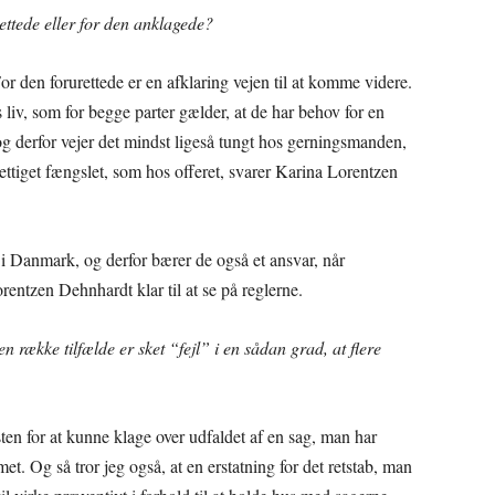
ettede eller for den anklagede?
For den forurettede er en afklaring vejen til at komme videre.
liv, som for begge parter gælder, at de har behov for en
 og derfor vejer det mindst ligeså tungt hos gerningsmanden,
rettiget fængslet, som hos offeret, svarer Karina Lorentzen
 i Danmark, og derfor bærer de også et ansvar, når
rentzen Dehnhardt klar til at se på reglerne.
en række tilfælde er sket “fejl” i en sådan grad, at flere
risten for at kunne klage over udfaldet af en sag, man har
met. Og så tror jeg også, at en erstatning for det retstab, man