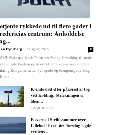
etjente rykkede ud til flere gader i
redericias centrum: Anholdelse
ag...
ea Dyhrberg
-
7 august, 2026
0
IMI. Sydøstjyllands Politi var fredag formiddag til stede
det centrale Fredericia, hvor betjente kunne ses i området
kring Kongensstræde, Fynsgade og Kongensgade. Bag
itiets...
Kvinde død efter påkørsel af tog
ved Kolding: Strækningen er
åben...
7 august, 2026
Eleverne i Strib svømmer over
Lillebælt hvert år: Torsdag lagde
verdens...