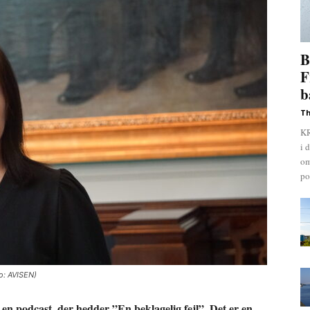
B
F
b
Th
KR
i 
om
pol
to: AVISEN)
en podcast, der hedder ”En beklagelig fejl”. Det er en