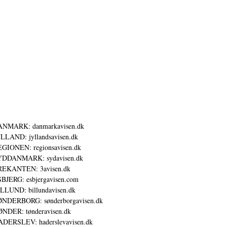
ANMARK: danmarkavisen.dk
LLAND: jyllandsavisen.dk
GIONEN: regionsavisen.dk
YDDANMARK: sydavisen.dk
REKANTEN: 3avisen.dk
BJERG: esbjergavisen.com
LLUND: billundavisen.dk
NDERBORG: sønderborgavisen.dk
NDER: tønderavisen.dk
DERSLEV: haderslevavisen.dk