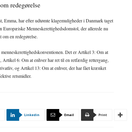
 om redegørelse
, Emma, har efter udtømte klagemuligheder i Danmark taget
Den Europæiske Menneskerettighedsdomstol, der allerede nu
t om en redegørelse.
r i menneskerettighedskonventionen. Det er Artikel 3: Om at
rtikel 6: Om at enhver har ret til en retfærdig rettergang,
 privatliv, og Artikel 13: Om at enhver, der har fået krænket
ektive retsmidler.
Linkedin
Email
Print