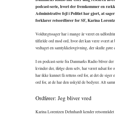
podcast-serie, hvori der fremkommer en række u
Administrative fejl i Politiet har gjort, at sag
forklarer retsordfører for SF, Karina Lorent
Voldtægtssager har i mange år været en udfordring
tilfælde ord mod ord, hvor det kan være svært at b
vedtaget en samtykkelovgivning, der skulle gøre det
I en podcast-serie fra Danmarks Radio bliver der 
kvinder der, ifølge dem selv, har været udsat for 
har ikke kunnet få rettens ord for, at det de sige
ord for, at de har den uskyld de bedyrer. Alt samme
Ordfører: Jeg bliver vred
Karina Lorentzen Dehnhardt kender retsområdet b