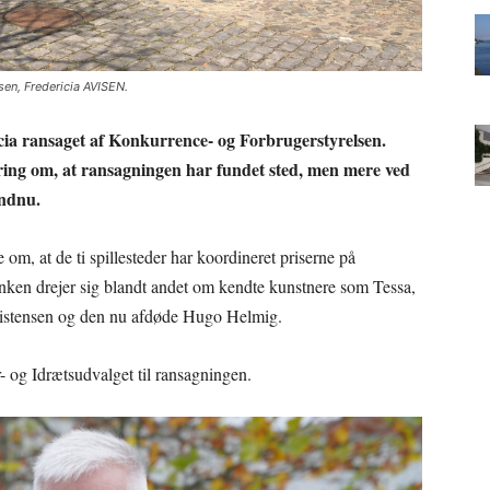
sen, Fredericia AVISEN.
icia ransaget af Konkurrence- og Forbrugerstyrelsen.
ering om, at ransagningen har fundet sted, men mere ved
endnu.
m, at de ti spillesteder har koordineret priserne på
anken drejer sig blandt andet om kendte kunstnere som Tessa,
istensen og den nu afdøde Hugo Helmig.
- og Idrætsudvalget til ransagningen.