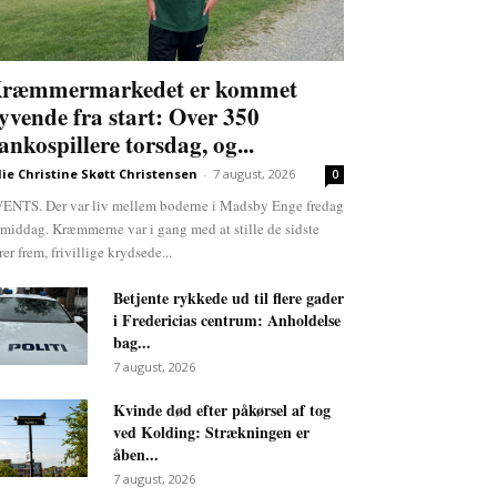
ræmmermarkedet er kommet
lyvende fra start: Over 350
ankospillere torsdag, og...
lie Christine Skøtt Christensen
-
7 august, 2026
0
ENTS. Der var liv mellem boderne i Madsby Enge fredag
rmiddag. Kræmmerne var i gang med at stille de sidste
rer frem, frivillige krydsede...
Betjente rykkede ud til flere gader
i Fredericias centrum: Anholdelse
bag...
7 august, 2026
Kvinde død efter påkørsel af tog
ved Kolding: Strækningen er
åben...
7 august, 2026