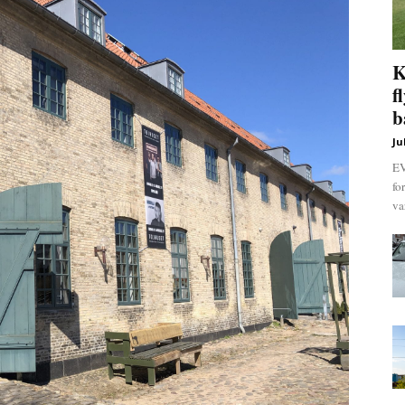
K
f
b
Ju
EV
fo
va