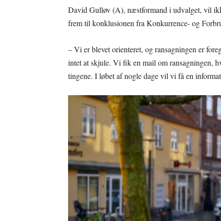
David Gulløv (A), næstformand i udvalget, vil ik
frem til konklusionen fra Konkurrence- og Forbru
– Vi er blevet orienteret, og ransagningen er fore
intet at skjule. Vi fik en mail om ransagningen, h
tingene. I løbet af nogle dage vil vi få en inform