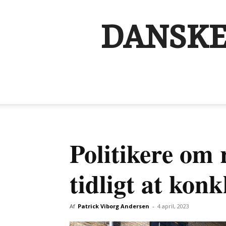
DANSKE
Politikere om 
tidligt at kon
Af
Patrick Viborg Andersen
-
4 april, 2023