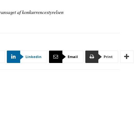
ransaget af konkurrencestyrelsen
Linkedin
Email
Print