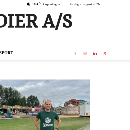
C
18.4
Copenhagen
fredag 7. august 2026
IER A/S
SPORT