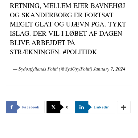
RETNING, MELLEM EJER BAVNEHØJ
OG SKANDERBORG ER FORTSAT
MEGET GLAT OG UJÆVN PGA. TYKT
ISLAG. DER VIL I LØBET AF DAGEN
BLIVE ARBEJDET PÅ
STRÆKNINGEN.
#POLITIDK
— Sydøstjyllands Politi (@SydOjylPoliti)
January 7, 2024
Facebook
X
Linkedin