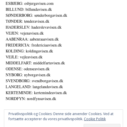
ESBJERG: esbjergavisen.com
BILLUND: billundavisen.dk
SØNDERBORG: sønderborgavisen.dk
TØNDER: tønderavisen.dk
HADERSLEV: haderslevavisen.dk
VEJEN: vejenavisen.dk
AABENRAA: aabenraaavisen.dk
FREDERICIA: fredericiaavisen.dk
KOLDING: koldingavisen.dk
VEJLE: vejleavisen.dk
MIDDELFART: middelfartavisen.dk
ODENSE: odenseavisen.dk
NYBORG: nyborgavisen.dk
SVENDBORG: svendborgavisen.dk
LANGELAND: langelandavisen.dk
KERTEMINDE: kertemindeavisen.dk
NORDFYN: nordfynsavisen.dk
Privatlivspolitik og Cookies: Denne side anvender Cookies. Ved at
fortsætte accepterer du vores privatlivspolitik.
Cookie Politik
Annoncer
Datapolitik