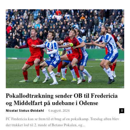
Pokallodtrækning sender OB til Fredericia
og Middelfart på udebane i Odense
Nicolai Sixtus Østdahl
-
6 august, 2026
0
FC Fredericia kan se frem til et brag af en pokalkamp. Torsdag aften blev
der trukket lod til 2. runde af Betano Pokalen, og...