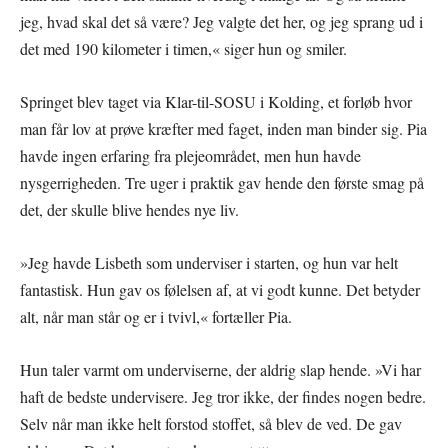
jeg, hvad skal det så være? Jeg valgte det her, og jeg sprang ud i
det med 190 kilometer i timen,« siger hun og smiler.
Springet blev taget via Klar-til-SOSU i Kolding, et forløb hvor
man får lov at prøve kræfter med faget, inden man binder sig. Pia
havde ingen erfaring fra plejeområdet, men hun havde
nysgerrigheden. Tre uger i praktik gav hende den første smag på
det, der skulle blive hendes nye liv.
»Jeg havde Lisbeth som underviser i starten, og hun var helt
fantastisk. Hun gav os følelsen af, at vi godt kunne. Det betyder
alt, når man står og er i tvivl,« fortæller Pia.
Hun taler varmt om underviserne, der aldrig slap hende. »Vi har
haft de bedste undervisere. Jeg tror ikke, der findes nogen bedre.
Selv når man ikke helt forstod stoffet, så blev de ved. De gav