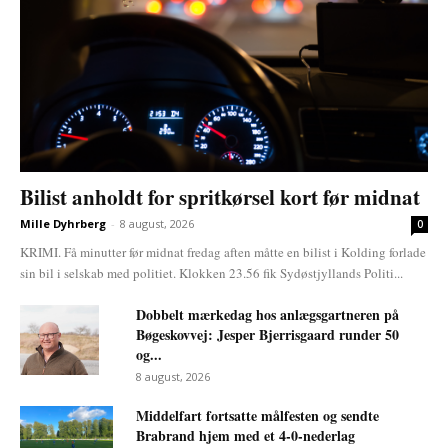
Bilist anholdt for spritkørsel kort før midnat
Mille Dyhrberg
-
8 august, 2026
0
KRIMI. Få minutter før midnat fredag aften måtte en bilist i Kolding forlade
sin bil i selskab med politiet. Klokken 23.56 fik Sydøstjyllands Politi...
Dobbelt mærkedag hos anlægsgartneren på
Bøgeskovvej: Jesper Bjerrisgaard runder 50
og...
8 august, 2026
Middelfart fortsatte målfesten og sendte
Brabrand hjem med et 4-0-nederlag