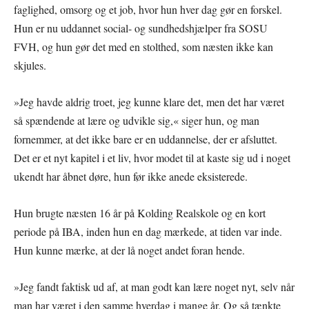
faglighed, omsorg og et job, hvor hun hver dag gør en forskel.
Hun er nu uddannet social- og sundhedshjælper fra SOSU
FVH, og hun gør det med en stolthed, som næsten ikke kan
skjules.
»Jeg havde aldrig troet, jeg kunne klare det, men det har været
så spændende at lære og udvikle sig,« siger hun, og man
fornemmer, at det ikke bare er en uddannelse, der er afsluttet.
Det er et nyt kapitel i et liv, hvor modet til at kaste sig ud i noget
ukendt har åbnet døre, hun før ikke anede eksisterede.
Hun brugte næsten 16 år på Kolding Realskole og en kort
periode på IBA, inden hun en dag mærkede, at tiden var inde.
Hun kunne mærke, at der lå noget andet foran hende.
»Jeg fandt faktisk ud af, at man godt kan lære noget nyt, selv når
man har været i den samme hverdag i mange år. Og så tænkte