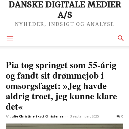
DANSKE DIGITALE MEDIER
A/S
NYHEDER, INDSIGT OG ANALYSE
Pia tog springet som 55-årig
og fandt sit drømmejob i
omsorgsfaget: »Jeg havde
aldrig troet, jeg kunne klare
det«
Af
Julie Christine Skøtt Christensen
-
3 september, 2025
0