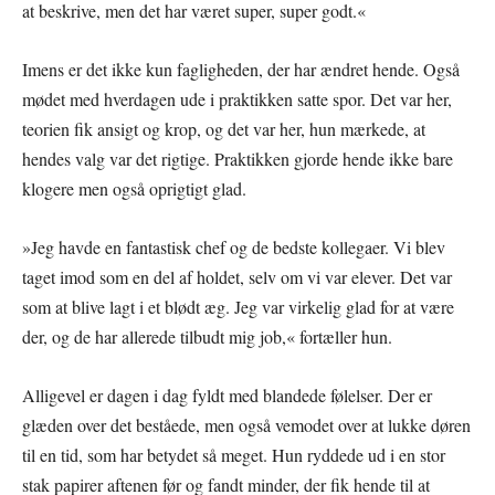
at beskrive, men det har været super, super godt.«
Imens er det ikke kun fagligheden, der har ændret hende. Også
mødet med hverdagen ude i praktikken satte spor. Det var her,
teorien fik ansigt og krop, og det var her, hun mærkede, at
hendes valg var det rigtige. Praktikken gjorde hende ikke bare
klogere men også oprigtigt glad.
»Jeg havde en fantastisk chef og de bedste kollegaer. Vi blev
taget imod som en del af holdet, selv om vi var elever. Det var
som at blive lagt i et blødt æg. Jeg var virkelig glad for at være
der, og de har allerede tilbudt mig job,« fortæller hun.
Alligevel er dagen i dag fyldt med blandede følelser. Der er
glæden over det beståede, men også vemodet over at lukke døren
til en tid, som har betydet så meget. Hun ryddede ud i en stor
stak papirer aftenen før og fandt minder, der fik hende til at