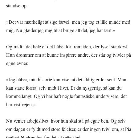
standse op.
»Det var mærkeligt at sige farvel, men jeg tog et lille minde med
mig. Nu glæder jeg mig til at bruge alt det, jeg har lært.«
Og midt i det hele er det håbet for fremtiden, der lyser stærkest.
Hun drømmer om at kunne inspirere andre, der står og tvivler på
egne evner.
»Jeg håber, min historie kan vise, at det aldrig er for sent. Man
kan starte forfra, selv midt i livet. Er du nysgerrig, så kan du
komme langt. Og vi har haft nogle fantastiske undervisere, der
har vist vejen.«
Nu venter arbejdslivet, hvor hun skal stå på egne ben. Og selv
om dagen er fyldt med store følelser, er der ingen tvivl om, at Pia
Gellert Nielsen har fundet sit rette sted.