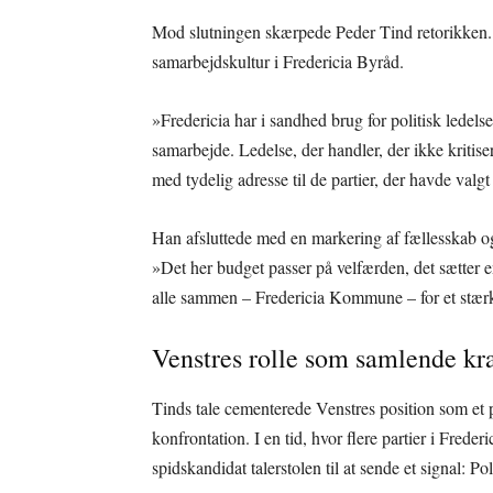
Mod slutningen skærpede Peder Tind retorikken. H
samarbejdskultur i Fredericia Byråd.
»Fredericia har i sandhed brug for politisk ledels
samarbejde. Ledelse, der handler, der ikke kritise
med tydelig adresse til de partier, der havde valgt 
Han afsluttede med en markering af fællesskab o
»Det her budget passer på velfærden, det sætter en
alle sammen – Fredericia Kommune – for et stærk
Venstres rolle som samlende kra
Tinds tale cementerede Venstres position som et 
konfrontation. I en tid, hvor flere partier i Freder
spidskandidat talerstolen til at sende et signal: Pol