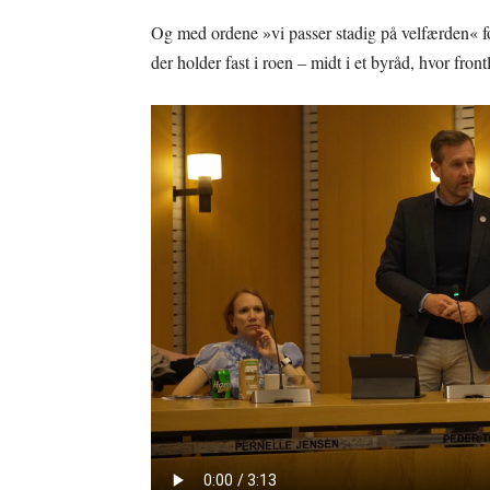
Og med ordene »vi passer stadig på velfærden« for
der holder fast i roen – midt i et byråd, hvor front