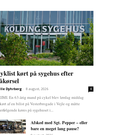
yklist kørt på sygehus efter
åkørsel
lle Dyhrberg
-
8 august, 2026
0
IMI. En 63-årig mand på cykel blev lørdag middag
kørt af en bilist på Vesterbrogade i Vejle og måtte
terfølgende køres på sygehuset i...
Afsked med Sgt. Pepper – eller
bare en meget lang pause?