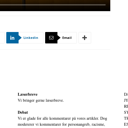
Linkedin
Email
Læserbreve
D
Vi bringer gerne læserbreve.
JY
RE
Debat
S
Vi er glade for alle kommentarer på vores artikler. Dog
T
modererer vi kommentarer for personangreb, racisme,
ES