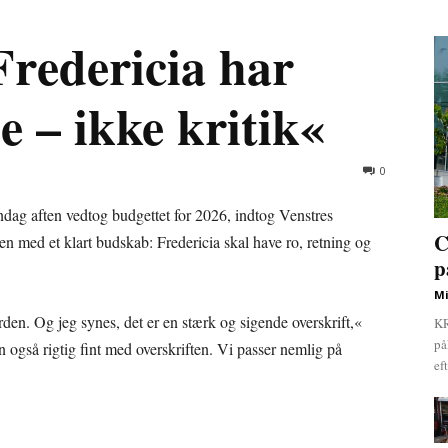
Fredericia har
e – ikke kritik«
0
dag aften vedtog budgettet for 2026, indtog Venstres
C
len med et klart budskab: Fredericia skal have ro, retning og
p
Mi
rden. Og jeg synes, det er en stærk og sigende overskrift,«
KR
på
n også rigtig fint med overskriften. Vi passer nemlig på
ef