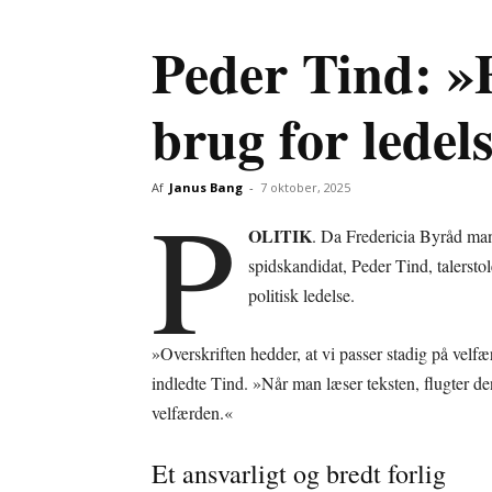
Peder Tind: »
brug for ledels
P
Af
Janus Bang
-
7 oktober, 2025
OLITIK
. Da Fredericia Byråd man
spidskandidat, Peder Tind, talersto
politisk ledelse.
»Overskriften hedder, at vi passer stadig på velfæ
indledte Tind. »Når man læser teksten, flugter de
velfærden.«
Et ansvarligt og bredt forlig