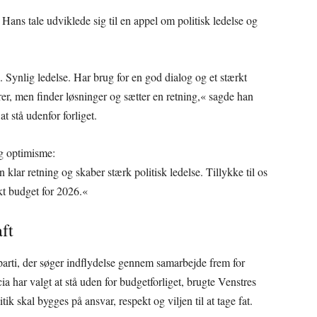
ans tale udviklede sig til en appel om politisk ledelse og
e. Synlig ledelse. Har brug for en god dialog og et stærkt
rer, men finder løsninger og sætter en retning,« sagde han
at stå udenfor forliget.
g optimisme:
 klar retning og skaber stærk politisk ledelse. Tillykke til os
t budget for 2026.«
ft
parti, der søger indflydelse gennem samarbejde frem for
icia har valgt at stå uden for budgetforliget, brugte Venstres
itik skal bygges på ansvar, respekt og viljen til at tage fat.