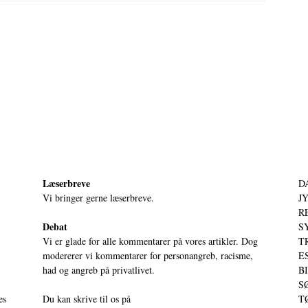
Læserbreve
D
Vi bringer gerne læserbreve.
JY
RE
Debat
S
Vi er glade for alle kommentarer på vores artikler. Dog
T
modererer vi kommentarer for personangreb, racisme,
ES
had og angreb på privatlivet.
BI
SØ
es
Du kan skrive til os på
TØ