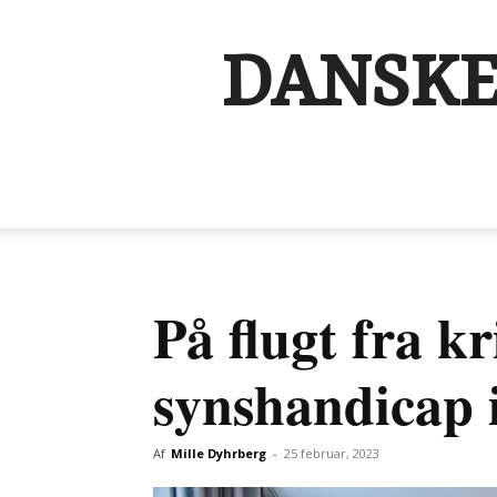
DANSKE
På flugt fra k
synshandicap 
Af
Mille Dyhrberg
-
25 februar, 2023