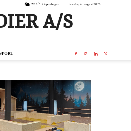
C
22.3
Copenhagen
torsdag 6. august 2026
IER A/S
SPORT