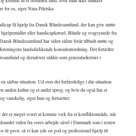
nd og komme til et fremmed land, hvor man ikke snakker
re for os, siger Nina Piletska.
icap få hjælp fra Dansk Blindesamfund, der kan give støtte
 hjælpemidler eller handicapkørsel. Blinde og svagsynede fra
Dansk Blindesamfund har siden sidste forår tilbudt støtte og
 foreningens landsdækkende konsulentordning. Det fortæller
desamfund og derudover sidder som generalsekretær i
n sårbar situation. Ud over det forfærdelige i din situation
 en anden kultur og et andet sprog, og hvis du også har et
 vanskelig, siger hun og fortsætter:
 det er meget svært at komme væk fra et konfliktområde, når
dsamlet viden fra vores arbejde såvel i Danmark som i resten
 til gavn, så vi kan yde en god og professionel hjælp til