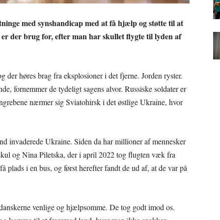
inge med synshandicap med at få hjælp og støtte til at
r der brug for, efter man har skullet flygte til lyden af
g der høres brag fra eksplosioner i det fjerne. Jorden ryster.
de, fornemmer de tydeligt sagens alvor. Russiske soldater er
ngrebene nærmer sig Sviatohirsk i det østlige Ukraine, hvor
land invaderede Ukraine. Siden da har millioner af mennesker
kul og Nina Piletska, der i april 2022 tog flugten væk fra
 plads i en bus, og først herefter fandt de ud af, at de var på
r danskerne venlige og hjælpsomme. De tog godt imod os.