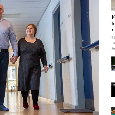
F
b
Th
BU
lu
fo