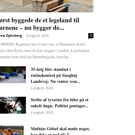
ørst byggede de et legeland til
ørnene – nu bygger de...
ea Dyhrberg
-
6 august, 2026
0
SINESS. Rygterne har svirret om, at Dinoland skulle
kke eller flytte, men de kan lægges i jorden. Legelandet
rtsætter som altid på Nørrebrogade, fastslår...
35-årig blev standset i
rutinekontrol på Snoghøj
Landevej: Nu venter svar...
6 august, 2026
Stribe af tyverier fra biler på et
enkelt døgn: Politiet gentager...
6 august, 2026
Mathias Gidsel skal møde noget,
han ikke er god til: I...