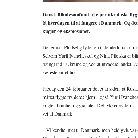
Dansk Blindesamfund hjælper ukrainske flygtn
få hverdagen til at fungere i Danmark. Og det e
kugler og eksplosioner.
Det er nat. Pludselig lyder en tudende luftalarm, o
Selvom Yurii Ivancheskul og Nina Piletska er blin
trængt ind i Ukraine og ved at invadere landet. A
kæresteparret bor.
Fredag den 24. februar er det et år siden, at Rus
måttet flygte fra deres hjem – også Yurii Ivanches
kugler, bomber og granater. Det lykkedes dem at få
vej til Danmark.
– Vi kendte intet til Danmark, men heldigvis va