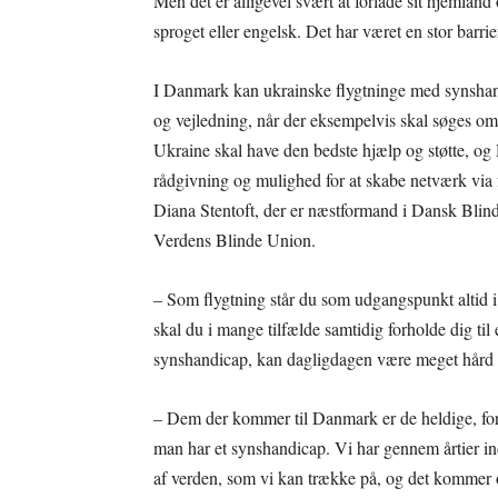
Men det er alligevel svært at forlade sit hjemla
sproget eller engelsk. Det har været en stor barrie
I Danmark kan ukrainske flygtninge med synshand
og vejledning, når der eksempelvis skal søges om
Ukraine skal have den bedste hjælp og støtte, og 
rådgivning og mulighed for at skabe netværk via
Diana Stentoft, der er næstformand i Dansk Blin
Verdens Blinde Union.
– Som flygtning står du som udgangspunkt altid i e
skal du i mange tilfælde samtidig forholde dig til
synshandicap, kan dagligdagen være meget hård og
– Dem der kommer til Danmark er de heldige, for
man har et synshandicap. Vi har gennem årtier in
af verden, som vi kan trække på, og det kommer os