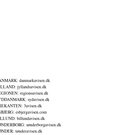
ANMARK: danmarkavisen.dk
LLAND: jyllandsavisen.dk
GIONEN: regionsavisen.dk
YDDANMARK: sydavisen.dk
REKANTEN: 3avisen.dk
BJERG: esbjergavisen.com
LLUND: billundavisen.dk
NDERBORG: sønderborgavisen.dk
NDER: tønderavisen.dk