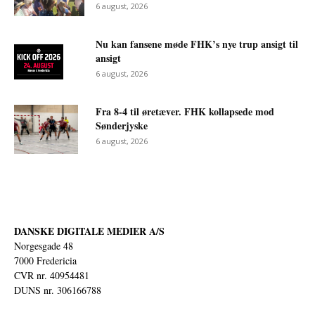
6 august, 2026
Nu kan fansene møde FHK’s nye trup ansigt til
ansigt
6 august, 2026
Fra 8-4 til øretæver. FHK kollapsede mod
Sønderjyske
6 august, 2026
DANSKE DIGITALE MEDIER A/S
Norgesgade 48
7000 Fredericia
CVR nr. 40954481
DUNS nr. 306166788