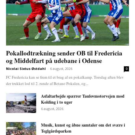
Pokallodtrækning sender OB til Fredericia
og Middelfart på udebane i Odense
Nicolai Sixtus Østdahl
-
6 august, 2026
0
FC Fredericia kan se frem til et brag af en pokalkamp. Torsdag aften blev
der trukket lod til 2. runde af Betano Pokalen, og...
Asfaltarbejde spærrer Taulovmotorvejen mod
Kolding i to uger
6 august, 2026
Musik, kunst og åbne samtaler om det svære i
Teglgårdsparken