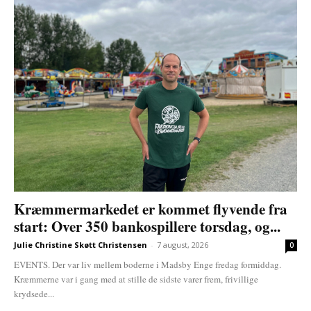
Kræmmermarkedet er kommet flyvende fra
start: Over 350 bankospillere torsdag, og...
Julie Christine Skøtt Christensen
-
7 august, 2026
0
EVENTS. Der var liv mellem boderne i Madsby Enge fredag formiddag.
Kræmmerne var i gang med at stille de sidste varer frem, frivillige
krydsede...