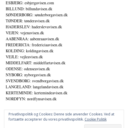
ESBJERG: esbjergavisen.com
BILLUND: billundavisen.dk
SØNDERBORG: sønderborgavisen.dk
TØNDER: tønderavisen.dk
HADERSLEV: haderslevavisen.dk
VEJEN: vejenavisen.dk
AABENRAA: aabenraaavisen.dk
FREDERICIA: fredericiaavisen.dk
KOLDING: koldingavisen.dk
VEJLE: vejleavisen.dk
MIDDELFART: middelfartavisen.dk
ODENSE: odenseavisen.dk
NYBORG: nyborgavisen.dk
SVENDBORG: svendborgavisen.dk
LANGELAND: langelandavisen.dk
KERTEMINDE: kertemindeavisen.dk
NORDFYN: nordfynsavisen.dk
Privatlivspolitik og Cookies: Denne side anvender Cookies. Ved at
fortsætte accepterer du vores privatlivspolitik.
Cookie Politik
Annoncer
Datapolitik